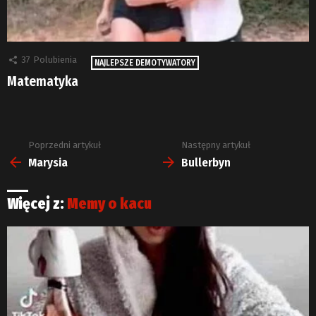
37
Polubienia
NAJLEPSZE DEMOTYWATORY
Matematyka
Poprzedni artykuł
Następny artykuł
Zobacz
więcej
Marysia
Bullerbyn
Więcej z:
Memy o kacu