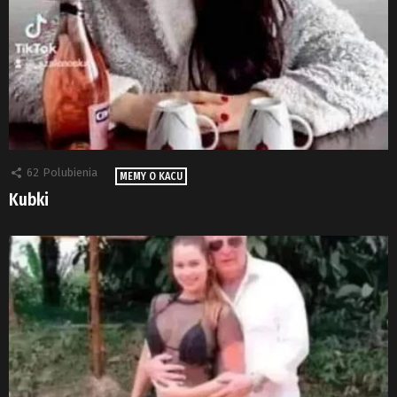
62
Polubienia
MEMY O KACU
Kubki