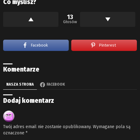
Co myślisz?
13
Głosów
Facebook
Pinterest
Komentarze
NASZA STRONA
FACEBOOK
Dodaj komentarz
Twój adres email nie zostanie opublikowany.
Wymagane pola są
oznaczone
*