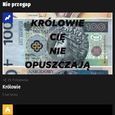
Nie przegap
25
Polubienia
Królowie
5 lat temu