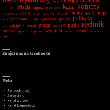
demotywatory
dowcipy
facebook
dieta
kobiety
kasa
inflacja
humor
janusz
jasiu
kartki
memy
mąż
ksiądz
menel
koronawirus
lekarz
lockdown
maseczki
polityka
pandemia
podanie
policja
nasa
paradoks
redmik
praca
putin
poniedziałek
poseł
punkt G
szwagier
rodzina
zdrada
skype
szczepionka
xiaomi
ziemniak
żart
Znajdź nas na Facebooku
Meta
Zarejestruj się
Zaloguj się
Kanał wpisów
Kanał komentarzy