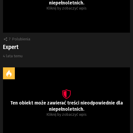
niepełnoletnich.
Kliknij by zobaczyć wpis
7
Polubienia
Expert
4 lata temu
Ten obiekt może zawierać treści nieodpowiednie dla
niepełnoletnich.
Kliknij by zobaczyć wpis