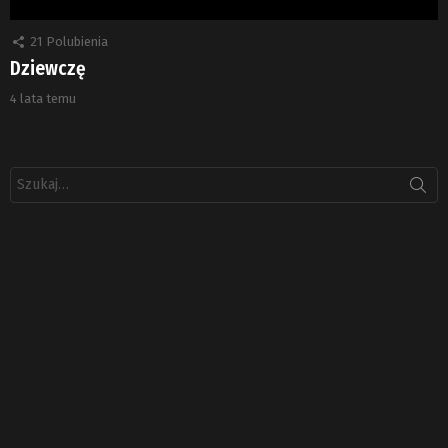
21
Polubienia
Dziewczę
4 lata temu
Szukaj: