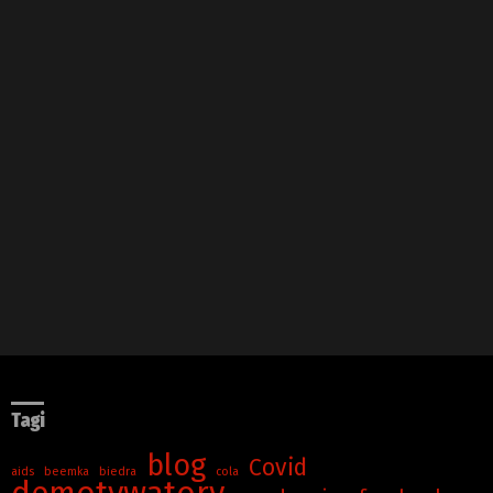
Tagi
blog
Covid
aids
beemka
biedra
cola