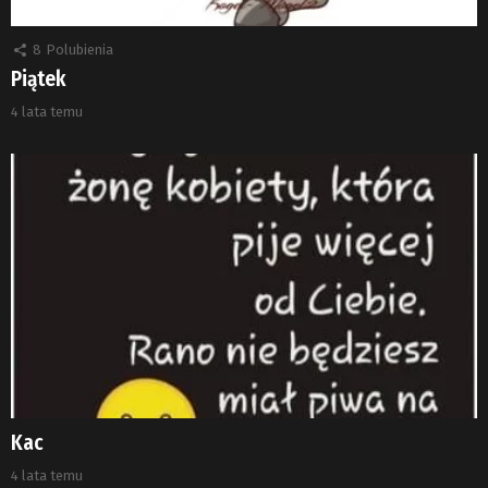
8
Polubienia
Piątek
4 lata temu
Kac
4 lata temu