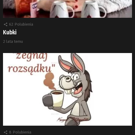
62
Polubienia
Kubki
2 lata temu
8
Polubienia