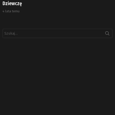
Dziewczę
4 lata temu
Szukaj: