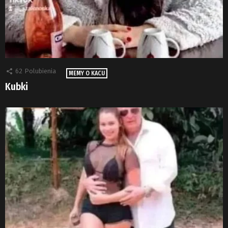
62
Polubienia
MEMY O KACU
Kubki