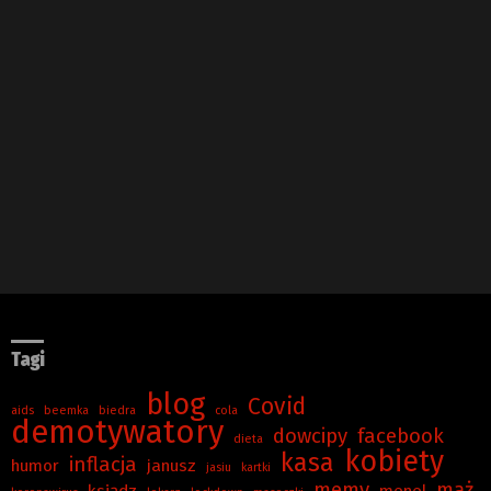
Tagi
blog
Covid
aids
beemka
biedra
cola
demotywatory
dowcipy
facebook
dieta
kobiety
kasa
inflacja
humor
janusz
jasiu
kartki
memy
mąż
ksiądz
menel