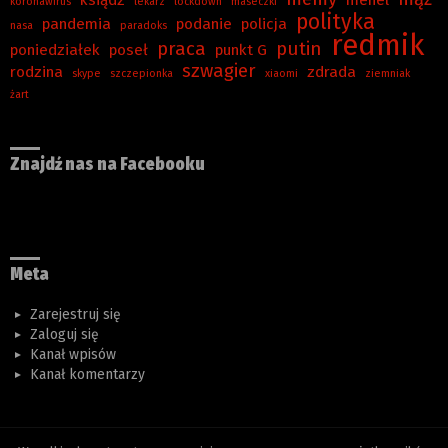
koronawirus
lekarz
lockdown
maseczki
polityka
pandemia
podanie
policja
nasa
paradoks
redmik
praca
putin
poniedziałek
poseł
punkt G
szwagier
rodzina
zdrada
skype
szczepionka
xiaomi
ziemniak
żart
Znajdź nas na Facebooku
Meta
Zarejestruj się
Zaloguj się
Kanał wpisów
Kanał komentarzy