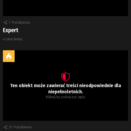
7
Polubienia
Expert
4 lata temu
Ten obiekt może zawierać treści nieodpowiednie dla
niepełnoletnich.
Kliknij by zobaczyć wpis
21
Polubienia