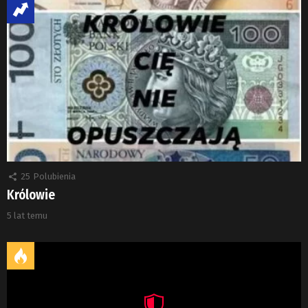
25
Polubienia
Królowie
5 lat temu