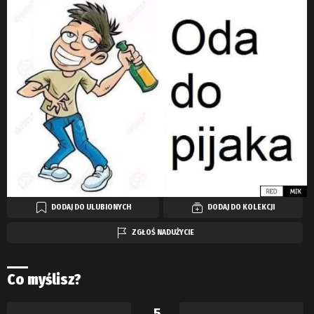
DODAJ DO ULUBIONYCH
DODAJ DO KOLEKCJI
ZGŁOŚ NADUŻYCIE
Co myślisz?
5