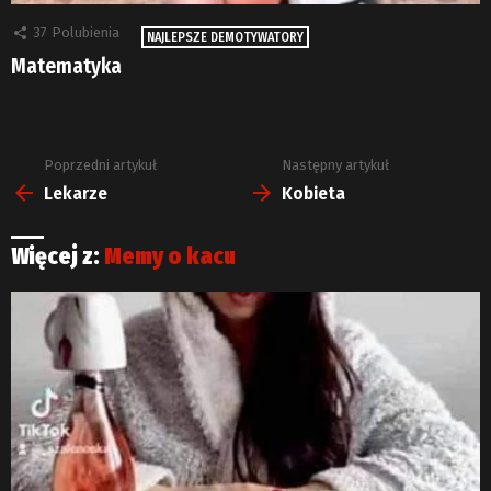
37
Polubienia
NAJLEPSZE DEMOTYWATORY
Matematyka
Poprzedni artykuł
Następny artykuł
Zobacz
więcej
Lekarze
Kobieta
Więcej z:
Memy o kacu