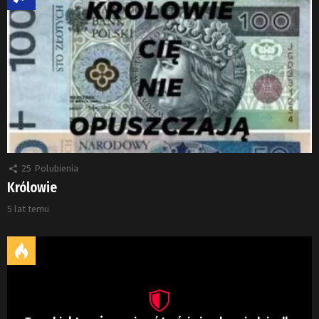
25
Polubienia
Królowie
5 lat temu