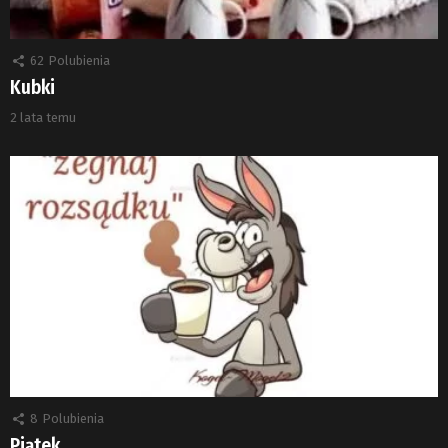
62
Polubienia
Kubki
2 lata temu
8
Polubienia
Piątek