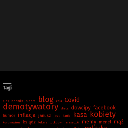
Tagi
blog
Covid
aids
beemka
biedra
cola
demotywatory
dowcipy
facebook
dieta
kobiety
kasa
inflacja
humor
janusz
jasiu
kartki
memy
mąż
ksiądz
menel
koronawirus
lekarz
lockdown
maseczki