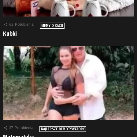
62
Polubienia
MEMY O KACU
Kubki
37
Polubienia
NAJLEPSZE DEMOTYWATORY