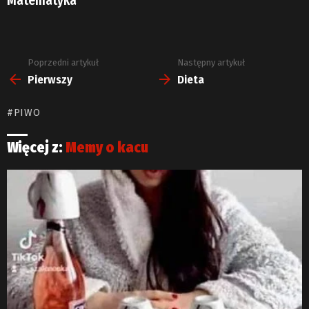
Matematyka
Poprzedni artykuł
Następny artykuł
Zobacz
więcej
Pierwszy
Dieta
PIWO
Więcej z:
Memy o kacu