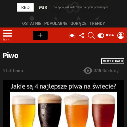
OSTATNIE
POPULARNE
GORĄCE
TRENDY
OBSERWUJ
SZUKAJ
Z
PRZEŁĄCZ
NSFW
NAS
S
SKÓRKĘ
Menu
Piwo
MEMY O KACU
5 lat temu
815
Odsłony