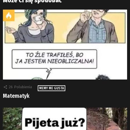
Może Ci się spodobać
26
Polubienia
MEMY ME GUSTA
Matematyk