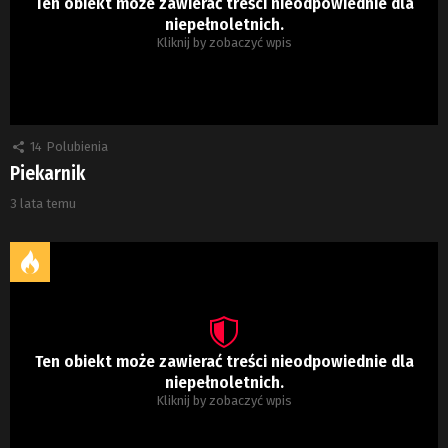
Ten obiekt może zawierać treści nieodpowiednie dla
niepełnoletnich.
Kliknij by zobaczyć wpis
14
Polubienia
Piekarnik
3 lata temu
Ten obiekt może zawierać treści nieodpowiednie dla
niepełnoletnich.
Kliknij by zobaczyć wpis