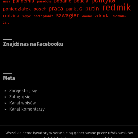
polityka
pandemia
podanie
policja
nasa
paradoks
redmik
praca
putin
poniedziałek
poseł
punkt G
szwagier
rodzina
zdrada
skype
szczepionka
xiaomi
ziemniak
żart
Znajdź nas na Facebooku
Meta
Zarejestruj się
Zaloguj się
Kanał wpisów
Kanał komentarzy
Wszelkie demotywatory w serwisie są generowane przez użytkowników