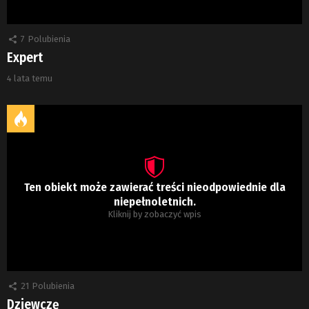
7
Polubienia
Expert
4 lata temu
Ten obiekt może zawierać treści nieodpowiednie dla
niepełnoletnich.
Kliknij by zobaczyć wpis
21
Polubienia
Dziewczę