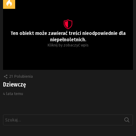
Ten obiekt może zawierać treści nieodpowiednie dla
niepełnoletnich.
Kliknij by zobaczyć wpis
21
Polubienia
Dziewczę
4 lata temu
Szukaj: