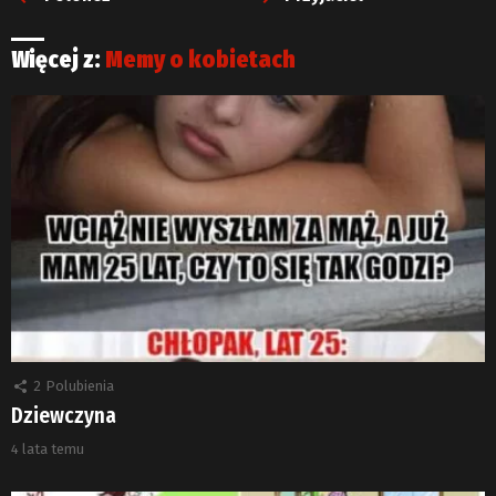
Więcej z:
Memy o kobietach
2
Polubienia
Dziewczyna
4 lata temu