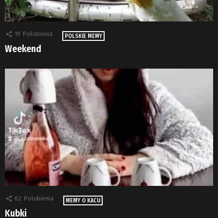
19
Polubienia
POLSKIE MEMY
Weekend
62
Polubienia
MEMY O KACU
Kubki