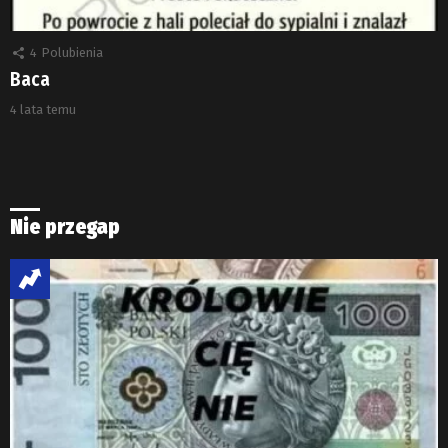
4
Polubienia
Baca
4 lata temu
Nie przegap