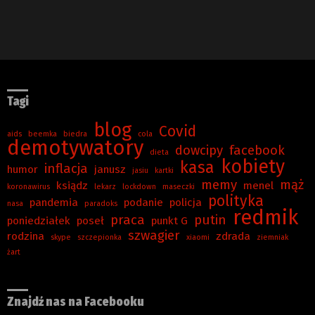
Tagi
blog
Covid
aids
beemka
biedra
cola
demotywatory
dowcipy
facebook
dieta
kobiety
kasa
inflacja
humor
janusz
jasiu
kartki
memy
mąż
ksiądz
menel
koronawirus
lekarz
lockdown
maseczki
polityka
pandemia
podanie
policja
nasa
paradoks
redmik
praca
putin
poniedziałek
poseł
punkt G
szwagier
rodzina
zdrada
skype
szczepionka
xiaomi
ziemniak
żart
Znajdź nas na Facebooku