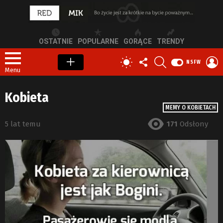
OSTATNIE
POPULARNE
GORĄCE
TRENDY
OBSERWUJ
SZUKAJ
Z
PRZEŁĄCZ
NSFW
NAS
S
SKÓRKĘ
Menu
Kobieta
MEMY O KOBIETACH
5 lat temu
171
Odsłony