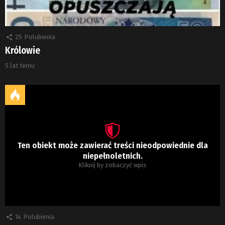
25
Polubienia
Królowie
5 lat temu
Ten obiekt może zawierać treści nieodpowiednie dla
niepełnoletnich.
Kliknij by zobaczyć wpis
14
Polubienia