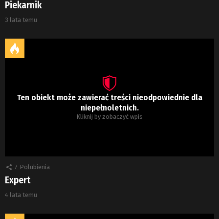
Piekarnik
3 lata temu
Ten obiekt może zawierać treści nieodpowiednie dla
niepełnoletnich.
Kliknij by zobaczyć wpis
7
Polubienia
Expert
4 lata temu