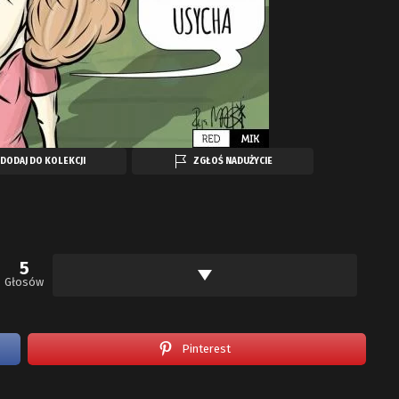
DODAJ DO KOLEKCJI
ZGŁOŚ NADUŻYCIE
5
Głosów
Pinterest