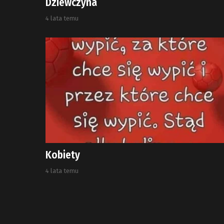
Dziewczyna
4 lata temu
Kobiety
4 lata temu