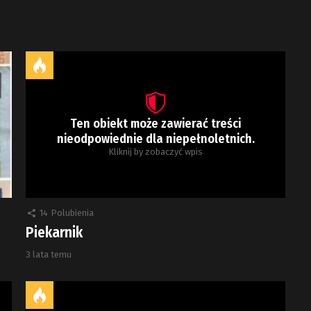
Ten obiekt może zawierać treści
nieodpowiednie dla niepełnoletnich.
Kliknij by zobaczyć wpis
14
Polubienia
Piekarnik
3 lata temu