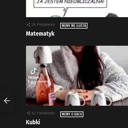
26
Polubienia
MEMY ME GUSTA
Matematyk
62
Polubienia
MEMY O KACU
Kubki