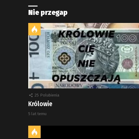
Nie przegap
25
Polubienia
Królowie
5 lat temu