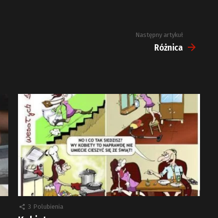
Następny artykuł
Różnica
3
Polubienia