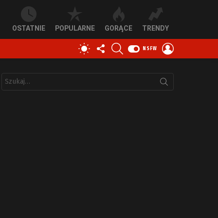
OSTATNIE
POPULARNE
GORĄCE
TRENDY
OBSERWUJ
SZUKAJ
ZALOGUJ
PRZEŁĄCZ
NSFW
NAS
SIĘ
SKÓRKĘ
Szukaj: