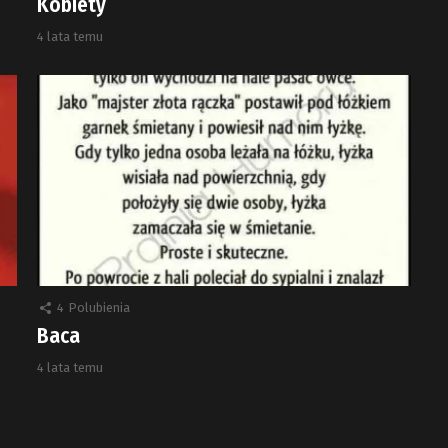
Kobiety
4 lata temu
4
Polubienia
Baca
4 lata temu