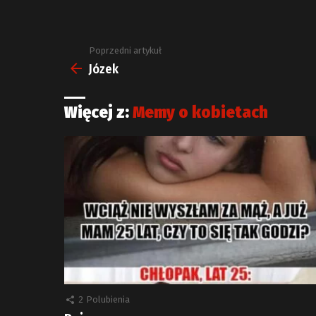
Poprzedni artykuł
Zobacz
więcej
Józek
Więcej z:
Memy o kobietach
2
Polubienia