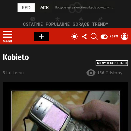
OSTATNIE
POPULARNE
GORĄCE
TRENDY
OBSERWUJ
SZUKAJ
Z
PRZEŁĄCZ
NSFW
NAS
S
SKÓRKĘ
Menu
Kobieto
MEMY O KOBIETACH
5 lat temu
156
Odsłony