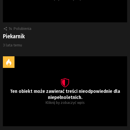
14
Polubienia
Piekarnik
3 lata temu
Ten obiekt może zawierać treści nieodpowiednie dla
niepełnoletnich.
Kliknij by zobaczyć wpis