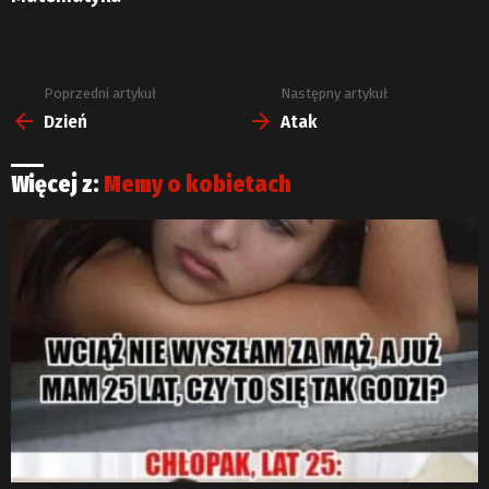
Poprzedni artykuł
Następny artykuł
Zobacz
więcej
Dzień
Atak
Więcej z:
Memy o kobietach