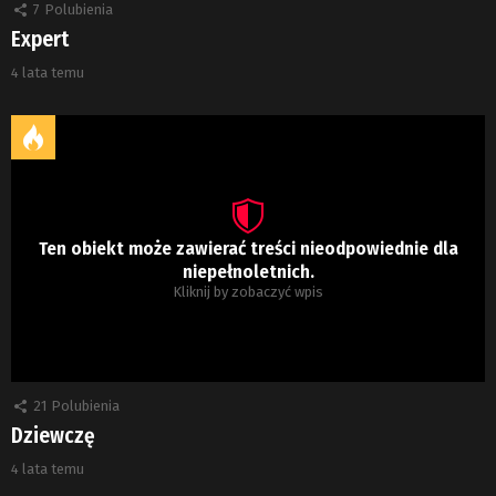
7
Polubienia
Expert
4 lata temu
Ten obiekt może zawierać treści nieodpowiednie dla
niepełnoletnich.
Kliknij by zobaczyć wpis
21
Polubienia
Dziewczę
4 lata temu