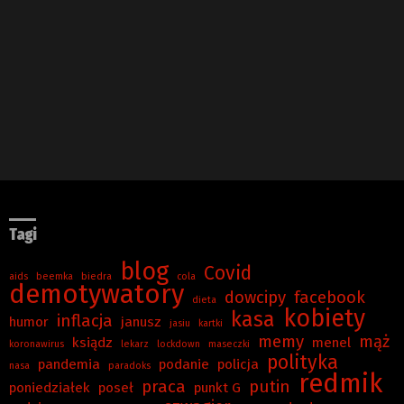
Tagi
blog
Covid
aids
beemka
biedra
cola
demotywatory
dowcipy
facebook
dieta
kobiety
kasa
inflacja
humor
janusz
jasiu
kartki
memy
mąż
ksiądz
menel
koronawirus
lekarz
lockdown
maseczki
polityka
pandemia
podanie
policja
nasa
paradoks
redmik
praca
putin
poniedziałek
poseł
punkt G