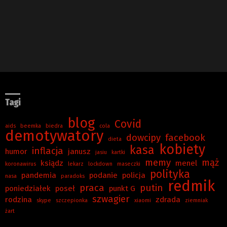
Tagi
blog
Covid
aids
beemka
biedra
cola
demotywatory
dowcipy
facebook
dieta
kobiety
kasa
inflacja
humor
janusz
jasiu
kartki
memy
mąż
ksiądz
menel
koronawirus
lekarz
lockdown
maseczki
polityka
pandemia
podanie
policja
nasa
paradoks
redmik
praca
putin
poniedziałek
poseł
punkt G
szwagier
rodzina
zdrada
skype
szczepionka
xiaomi
ziemniak
żart