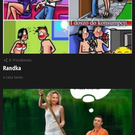
8
Polubienia
Randka
4 lata temu