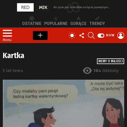
OSTATNIE
POPULARNE
GORĄCE
TRENDY
OBSERWUJ
SZUKAJ
Z
PRZEŁĄCZ
NSFW
NAS
S
SKÓRKĘ
Menu
Kartka
MEMY O MIŁOŚCI
5 lat temu
184
Odsłony