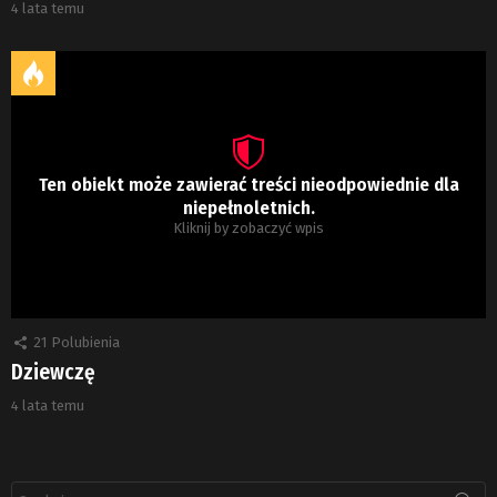
4 lata temu
Ten obiekt może zawierać treści nieodpowiednie dla
niepełnoletnich.
Kliknij by zobaczyć wpis
21
Polubienia
Dziewczę
4 lata temu
Szukaj: