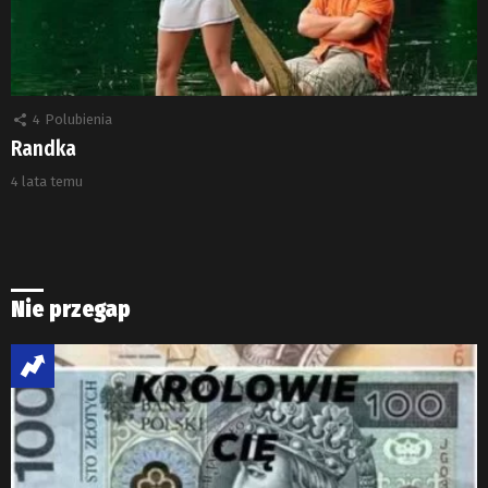
4
Polubienia
Randka
4 lata temu
Nie przegap