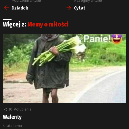
Poprzedni artykuł
Następny artykuł
Zobacz
więcej
Dziadek
Cytat
Więcej z:
Memy o miłości
10
Polubienia
Walenty
4 lata temu