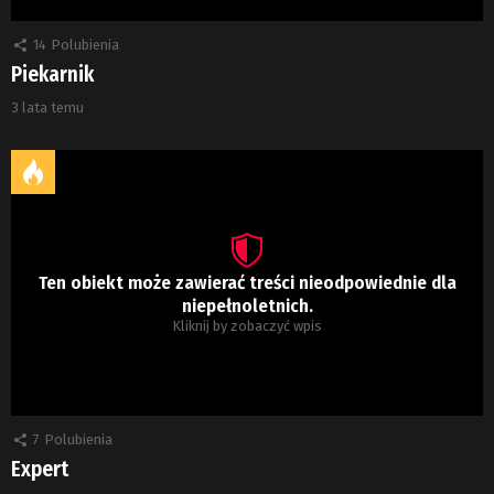
14
Polubienia
Piekarnik
3 lata temu
Ten obiekt może zawierać treści nieodpowiednie dla
niepełnoletnich.
Kliknij by zobaczyć wpis
7
Polubienia
Expert