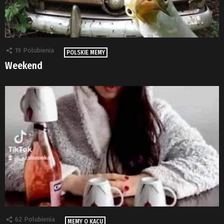
19
Polubienia
POLSKIE MEMY
Weekend
62
Polubienia
MEMY O KACU