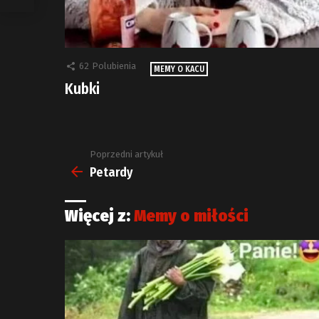
62
Polubienia
MEMY O KACU
Kubki
Poprzedni artykuł
Zobacz
więcej
Petardy
Więcej z:
Memy o miłości