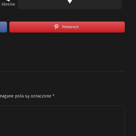
Głosów
Pinterest
agane pola są oznaczone
*