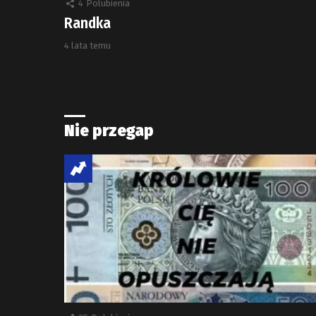
4
Polubienia
Randka
4 lata temu
Nie przegap