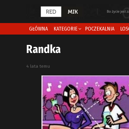
GŁÓWNA
KATEGORIE
POCZEKALNIA
LOS
Randka
4 lata temu