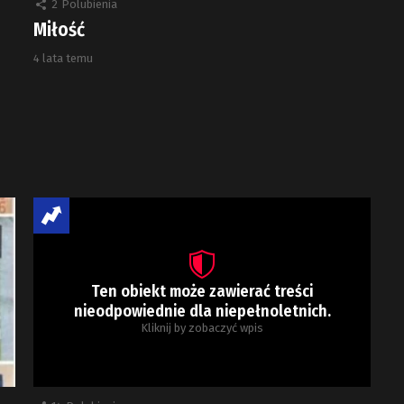
2
Polubienia
Miłość
4 lata temu
Ten obiekt może zawierać treści
nieodpowiednie dla niepełnoletnich.
Kliknij by zobaczyć wpis