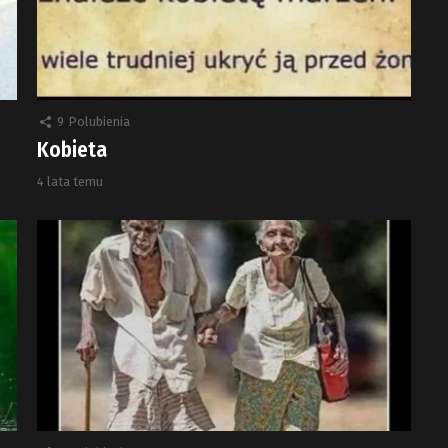
9
Polubienia
Kobieta
4 lata temu