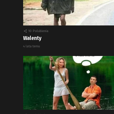
10
Polubienia
Walenty
4 lata temu