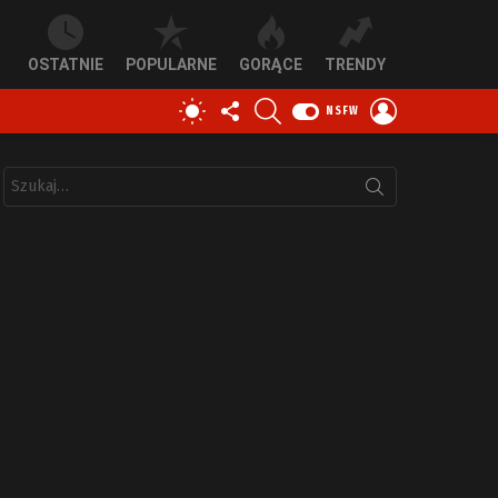
OSTATNIE
POPULARNE
GORĄCE
TRENDY
OBSERWUJ
SZUKAJ
ZALOGUJ
PRZEŁĄCZ
NSFW
NAS
SIĘ
SKÓRKĘ
Szukaj: