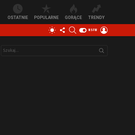
OSTATNIE
POPULARNE
GORĄCE
TRENDY
OBSERWUJ
SZUKAJ
ZALOGUJ
PRZEŁĄCZ
NSFW
NAS
SIĘ
SKÓRKĘ
Szukaj: