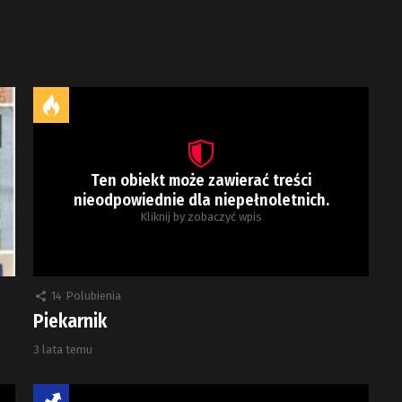
Ten obiekt może zawierać treści
nieodpowiednie dla niepełnoletnich.
Kliknij by zobaczyć wpis
14
Polubienia
Piekarnik
3 lata temu