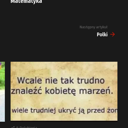
Matematyka
Następny artykuł
Polki
9
Polubienia