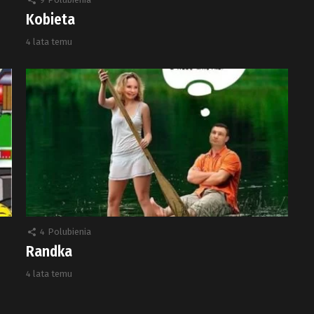
Kobieta
4 lata temu
4
Polubienia
Randka
4 lata temu