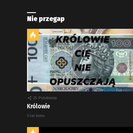
Nie przegap
25
Polubienia
Królowie
5 lat temu