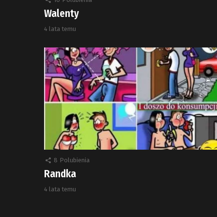
Walenty
4 lata temu
8
Polubienia
Randka
4 lata temu