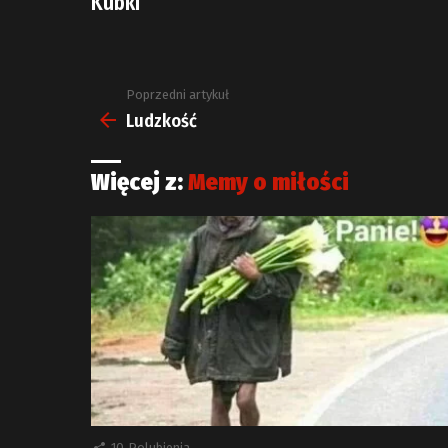
Kubki
Poprzedni artykuł
Zobacz
więcej
Ludzkość
Więcej z:
Memy o miłości
10
Polubienia