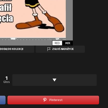
DODAJ DO KOLEKCJI
ZGŁOŚ NADUŻYCIE
1
Głos
Pinterest