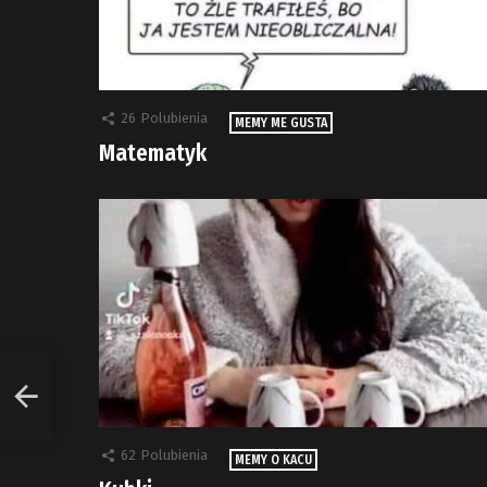
26
Polubienia
MEMY ME GUSTA
Matematyk
62
Polubienia
MEMY O KACU