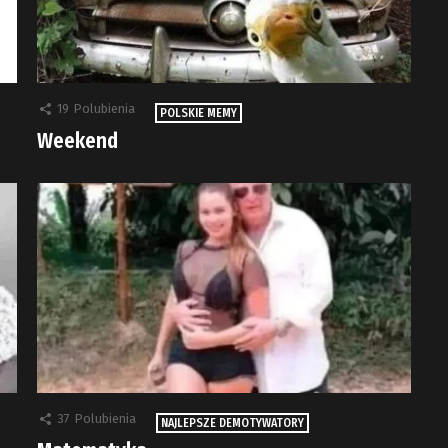
19
Polubienia
POLSKIE MEMY
Weekend
37
Polubienia
NAJLEPSZE DEMOTYWATORY