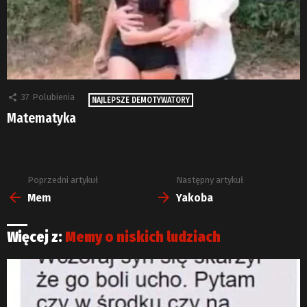
37
Polubienia
NAJLEPSZE DEMOTYWATORY
Matematyka
Poprzedni artykuł
Następny artykuł
Zobacz
więcej
Mem
Yakoba
Więcej z:
Memy o niskich ludziach