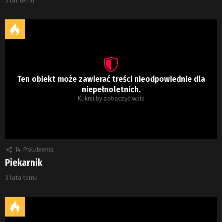
5 lat temu
Ten obiekt może zawierać treści nieodpowiednie dla
niepełnoletnich.
Kliknij by zobaczyć wpis
14
Polubienia
Piekarnik
3 lata temu