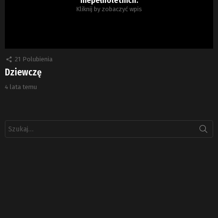
Kliknij by zobaczyć wpis
21
Polubienia
Dziewczę
4 lata temu
Szukaj: