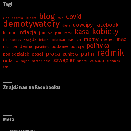
Tagi
blog
Covid
aids
beemka
biedra
cola
demotywatory
dowcipy
facebook
dieta
kobiety
kasa
inflacja
humor
janusz
jasiu
kartki
memy
mąż
ksiądz
menel
koronawirus
lekarz
lockdown
maseczki
polityka
pandemia
podanie
policja
nasa
paradoks
redmik
praca
putin
poniedziałek
poseł
punkt G
szwagier
rodzina
zdrada
skype
szczepionka
xiaomi
ziemniak
żart
Znajdź nas na Facebooku
Meta