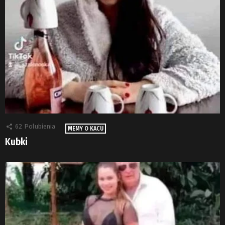
62
Polubienia
MEMY O KACU
Kubki