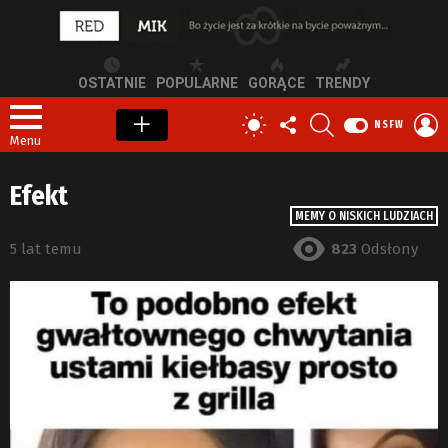
OSTATNIE
POPULARNE
GORĄCE
TRENDY
OBSERWUJ
SZUKAJ
Z
PRZEŁĄCZ
NSFW
NAS
S
SKÓRKĘ
Menu
Efekt
MEMY O NISKICH LUDZIACH
5 lat temu
823
Odsłony