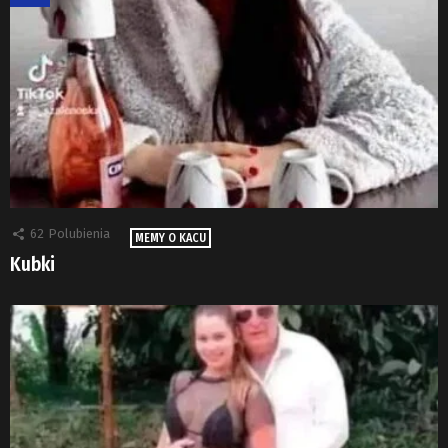
62
Polubienia
MEMY O KACU
Kubki