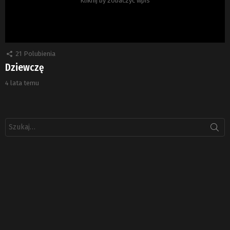
Kliknij by zobaczyć wpis
21
Polubienia
Dziewczę
4 lata temu
Szukaj: