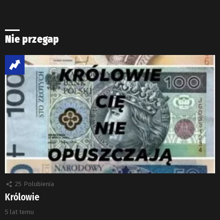
Nie przegap
25
Polubienia
Królowie
5 lat temu