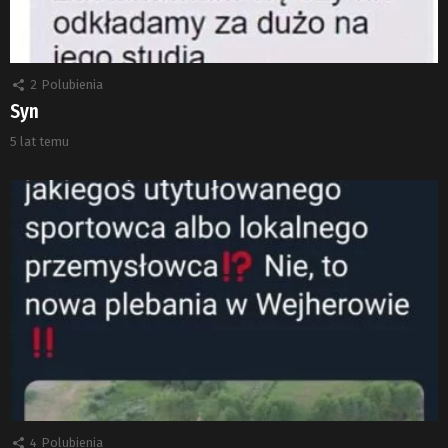
2
Polubienia
Syn
5 lat temu
4
Polubienia