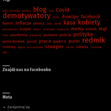
blog
Covid
aids
beemka
biedra
cola
demotywatory
dowcipy
facebook
dieta
kobiety
kasa
inflacja
humor
janusz
jasiu
kartki
memy
mąż
ksiądz
menel
koronawirus
lekarz
lockdown
maseczki
polityka
pandemia
podanie
policja
nasa
paradoks
redmik
praca
putin
poniedziałek
poseł
punkt G
szwagier
rodzina
zdrada
skype
szczepionka
xiaomi
ziemniak
żart
Znajdź nas na Facebooku
Meta
Zarejestruj się