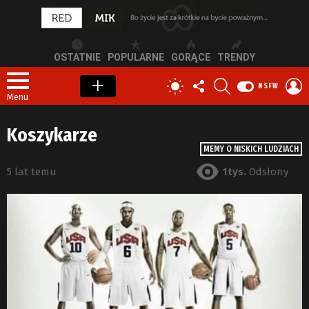
OSTATNIE
POPULARNE
GORĄCE
TRENDY
OBSERWUJ
SZUKAJ
Z
PRZEŁĄCZ
NSFW
NAS
S
SKÓRKĘ
Menu
Koszykarze
MEMY O NISKICH LUDZIACH
5 lat temu
1tys.
Odsłony