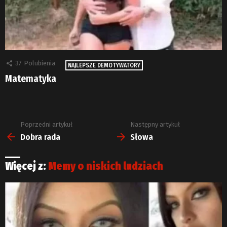
37
Polubienia
NAJLEPSZE DEMOTYWATORY
Matematyka
Poprzedni artykuł
Następny artykuł
Zobacz
więcej
Dobra rada
Słowa
Więcej z:
Memy o niskich ludziach