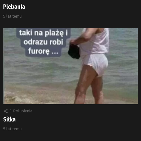
Plebania
5 lat temu
3
Polubienia
Siłka
5 lat temu