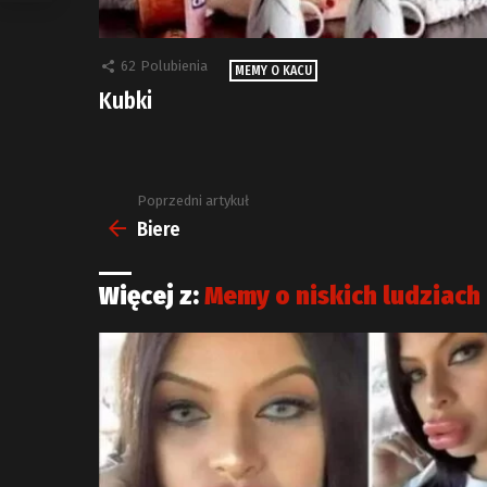
62
Polubienia
MEMY O KACU
Kubki
Poprzedni artykuł
Zobacz
więcej
Biere
Więcej z:
Memy o niskich ludziach