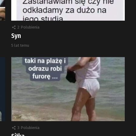
2
Polubienia
Syn
5 lat temu
3
Polubienia