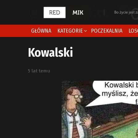
GŁÓWNA
KATEGORIE
POCZEKALNIA
LOS
Kowalski
5 lat temu