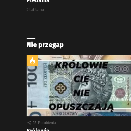
Plebania
5 lat temu
Nie przegap
25
Polubienia
Królowie