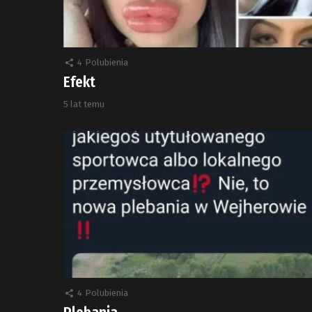
4
Polubienia
Efekt
5 lat temu
4
Polubienia