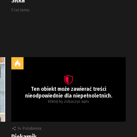
Siłka
5 lat temu
Ten obiekt może zawierać treści
nieodpowiednie dla niepełnoletnich.
Kliknij by zobaczyć wpis
14
Polubienia
Piekarnik