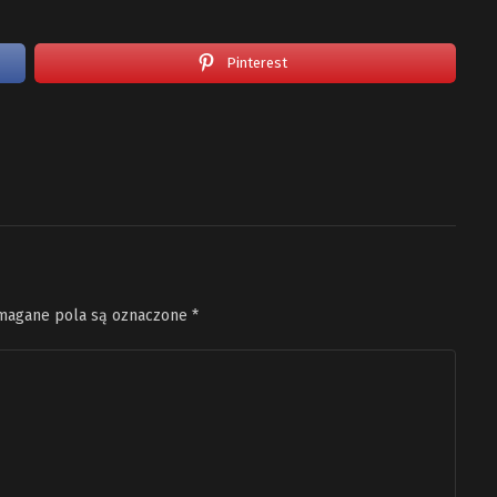
Pinterest
agane pola są oznaczone
*