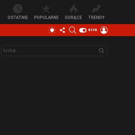
OSTATNIE
POPULARNE
GORĄCE
TRENDY
OBSERWUJ
SZUKAJ
ZALOGUJ
PRZEŁĄCZ
NSFW
NAS
SIĘ
SKÓRKĘ
Szukaj: