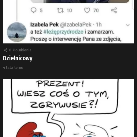
6
Polubienia
Dzielnicowy
4 lata temu