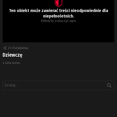
Ten obiekt może zawierać treści nieodpowiednie dla
niepełnoletnich.
Kliknij by zobaczyć wpis
21
Polubienia
Dziewczę
4 lata temu
Szukaj: