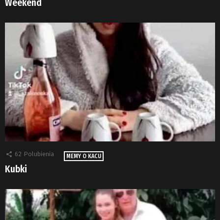
Weekend
62
Polubienia
MEMY O KACU
Kubki