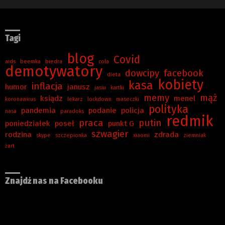
Tagi
blog
Covid
aids
beemka
biedra
cola
demotywatory
dowcipy
facebook
dieta
kobiety
kasa
inflacja
humor
janusz
jasiu
kartki
memy
mąż
ksiądz
menel
koronawirus
lekarz
lockdown
maseczki
polityka
pandemia
podanie
policja
nasa
paradoks
redmik
praca
putin
poniedziałek
poseł
punkt G
szwagier
rodzina
zdrada
skype
szczepionka
xiaomi
ziemniak
żart
Znajdź nas na Facebooku