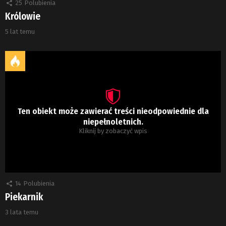
25
Polubienia
Królowie
5 lat temu
Ten obiekt może zawierać treści nieodpowiednie dla
niepełnoletnich.
Kliknij by zobaczyć wpis
14
Polubienia
Piekarnik
3 lata temu