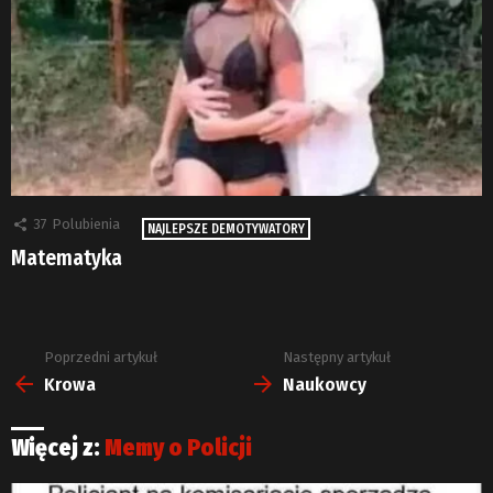
37
Polubienia
NAJLEPSZE DEMOTYWATORY
Matematyka
Poprzedni artykuł
Następny artykuł
Zobacz
więcej
Krowa
Naukowcy
Więcej z:
Memy o Policji