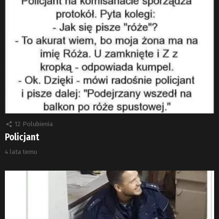
12
Polubienia
Policjant
4 lata temu