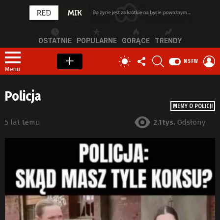
OSTATNIE
POPULARNE
GORĄCE
TRENDY
OBSERWUJ
SZUKAJ
Z
PRZEŁĄCZ
NSFW
NAS
S
SKÓRKĘ
Menu
Policja
MEMY O POLICJI
5 lat temu
2.1tys.
Odsłony