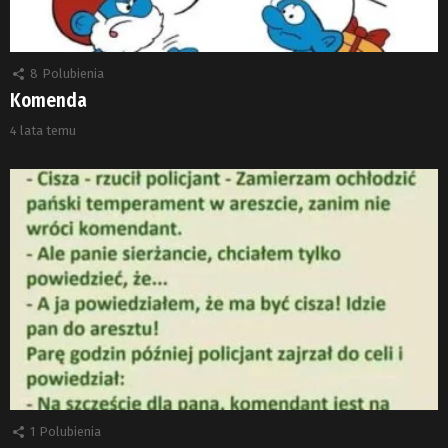
8
Polubienia
Komenda
4 lata temu
1
Polubienia