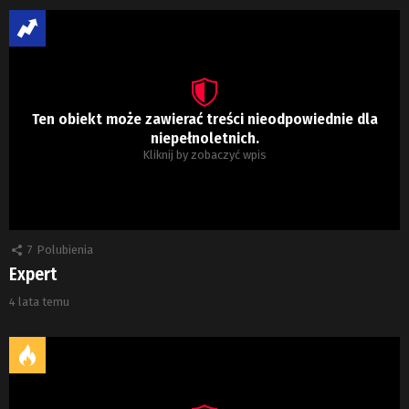
Ten obiekt może zawierać treści nieodpowiednie dla
niepełnoletnich.
Kliknij by zobaczyć wpis
7
Polubienia
Expert
4 lata temu