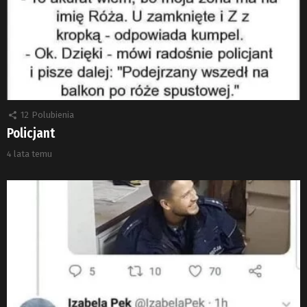
12
Polubienia
Policjant
4 lata temu