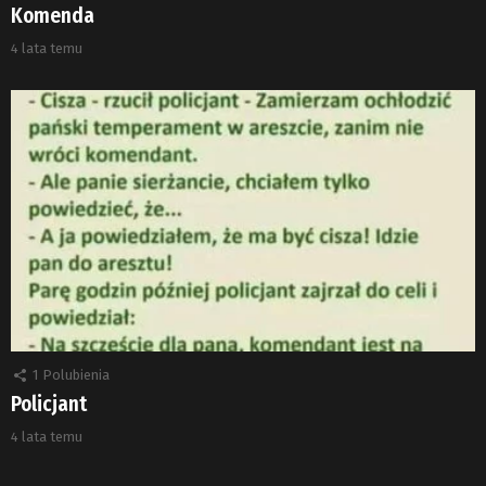
Komenda
4 lata temu
1
Polubienia
Policjant
4 lata temu