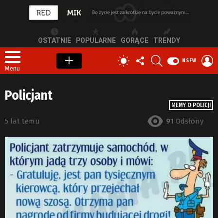
OSTATNIE
POPULARNE
GORĄCE
TRENDY
OBSERWUJ
SZUKAJ
Z
PRZEŁĄCZ
NSFW
NAS
S
SKÓRKĘ
Menu
Policjant
MEMY O POLICJI
5 lat temu
91
Odsłony