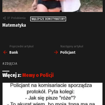
37
Polubienia
NAJLEPSZE DEMOTYWATORY
Matematyka
Poprzedni artykuł
Następny artykuł
Zobacz
więcej
Bank
Policjant
ZDJĘCIA
Więcej z:
Memy o Policji