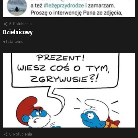
6
Polubienia
Dzielnicowy
4 lata temu
8
Polubienia