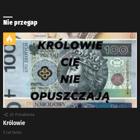
Nie przegap
25
Polubienia
Królowie
5 lat temu