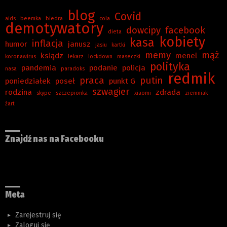
blog
Covid
aids
beemka
biedra
cola
demotywatory
dowcipy
facebook
dieta
kobiety
kasa
inflacja
humor
janusz
jasiu
kartki
memy
mąż
ksiądz
menel
koronawirus
lekarz
lockdown
maseczki
polityka
pandemia
podanie
policja
nasa
paradoks
redmik
praca
putin
poniedziałek
poseł
punkt G
szwagier
rodzina
zdrada
skype
szczepionka
xiaomi
ziemniak
żart
Znajdź nas na Facebooku
Meta
Zarejestruj się
Zaloguj się