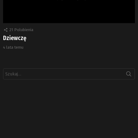
21
Polubienia
Dziewczę
4 lata temu
Szukaj: