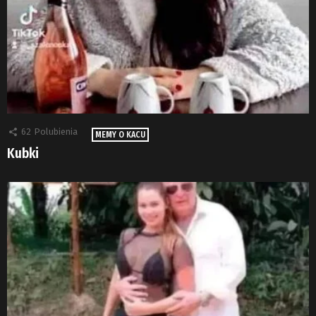
62
Polubienia
MEMY O KACU
Kubki