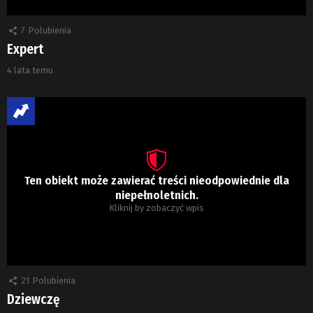
7
Polubienia
Expert
4 lata temu
Ten obiekt może zawierać treści nieodpowiednie dla
niepełnoletnich.
Kliknij by zobaczyć wpis
21
Polubienia
Dziewczę