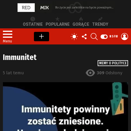
OSTATNIE
POPULARNE
GORĄCE
TRENDY
OBSERWUJ
SZUKAJ
Z
PRZEŁĄCZ
NSFW
NAS
S
SKÓRKĘ
Menu
Immunitet
MEMY O POLITYCE
5 lat temu
309
Odsłony