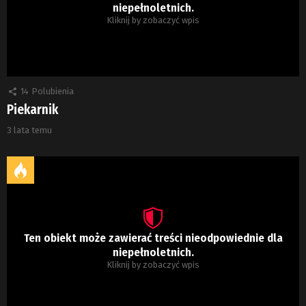
niepełnoletnich.
Kliknij by zobaczyć wpis
14
Polubienia
Piekarnik
3 lata temu
Ten obiekt może zawierać treści nieodpowiednie dla
niepełnoletnich.
Kliknij by zobaczyć wpis