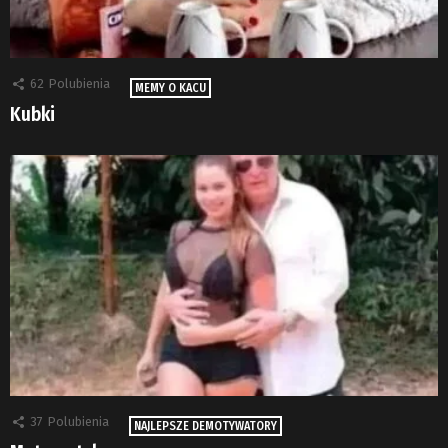
62
Polubienia
MEMY O KACU
Kubki
37
Polubienia
NAJLEPSZE DEMOTYWATORY