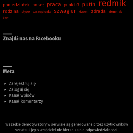
redmik
praca
putin
poniedziałek
poseł
punkt G
szwagier
rodzina
zdrada
skype
szczepionka
xiaomi
ziemniak
żart
Znajdź nas na Facebooku
Meta
Zarejestruj się
Zaloguj się
Kanał wpisów
Kanał komentarzy
Wszelkie demotywatory w serwisie są generowane przez użytkowników
serwisu i jego właściciel nie bierze za nie odpowiedzialności.