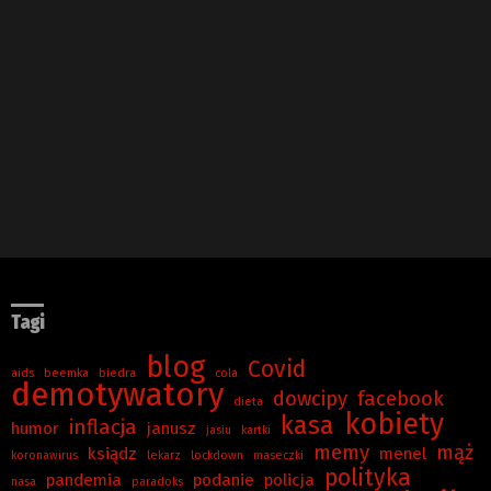
Tagi
blog
Covid
aids
beemka
biedra
cola
demotywatory
dowcipy
facebook
dieta
kobiety
kasa
inflacja
humor
janusz
jasiu
kartki
memy
mąż
ksiądz
menel
koronawirus
lekarz
lockdown
maseczki
polityka
pandemia
podanie
policja
nasa
paradoks