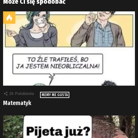
Może Ci się spodobać
26
Polubienia
MEMY ME GUSTA
Matematyk