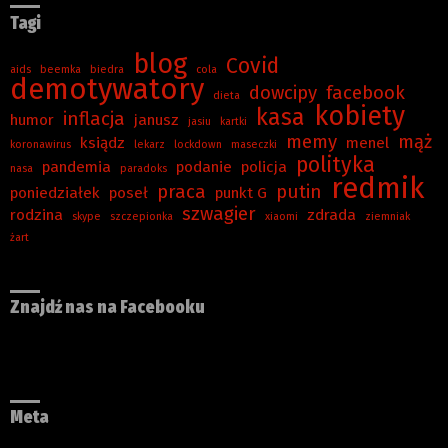
Tagi
blog
Covid
aids
beemka
biedra
cola
demotywatory
dowcipy
facebook
dieta
kobiety
kasa
inflacja
humor
janusz
jasiu
kartki
memy
mąż
ksiądz
menel
koronawirus
lekarz
lockdown
maseczki
polityka
pandemia
podanie
policja
nasa
paradoks
redmik
praca
putin
poniedziałek
poseł
punkt G
szwagier
rodzina
zdrada
skype
szczepionka
xiaomi
ziemniak
żart
Znajdź nas na Facebooku
Meta