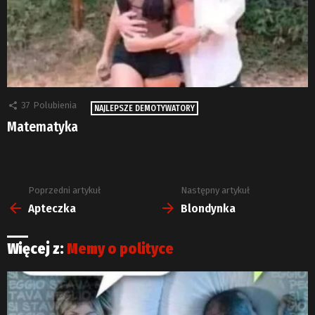
37
Polubienia
NAJLEPSZE DEMOTYWATORY
Matematyka
Poprzedni artykuł
Następny artykuł
Zobacz
więcej
Apteczka
Blondynka
Więcej z:
Memy o polityce