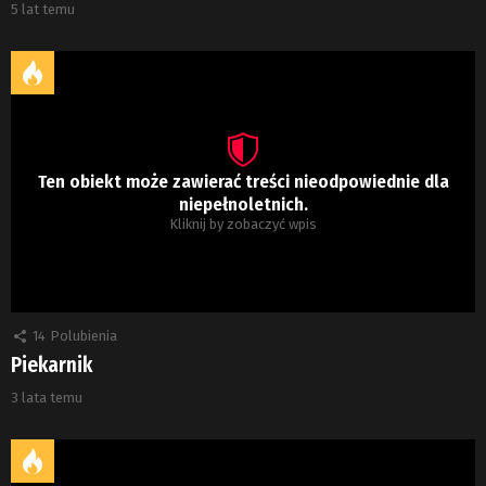
5 lat temu
Ten obiekt może zawierać treści nieodpowiednie dla
niepełnoletnich.
Kliknij by zobaczyć wpis
14
Polubienia
Piekarnik
3 lata temu