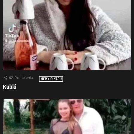
62
Polubienia
MEMY O KACU
Kubki