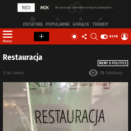
OSTATNIE
POPULARNE
GORĄCE
TRENDY
OBSERWUJ
SZUKAJ
Z
PRZEŁĄCZ
NSFW
NAS
S
SKÓRKĘ
Menu
Restauracja
MEMY O POLITYCE
5 lat temu
75
Odsłony