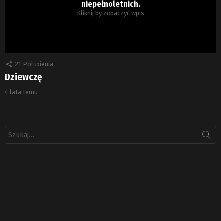
niepełnoletnich.
Kliknij by zobaczyć wpis
21
Polubienia
Dziewczę
4 lata temu
Szukaj: