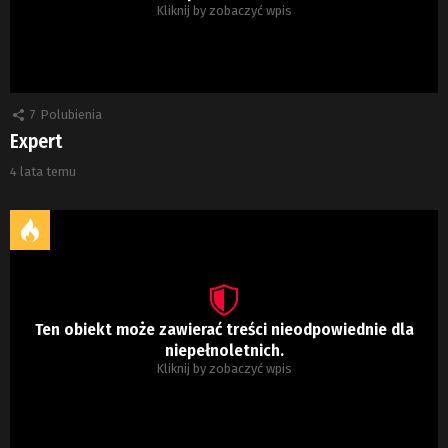
Kliknij by zobaczyć wpis
7
Polubienia
Expert
4 lata temu
Ten obiekt może zawierać treści nieodpowiednie dla
niepełnoletnich.
Kliknij by zobaczyć wpis