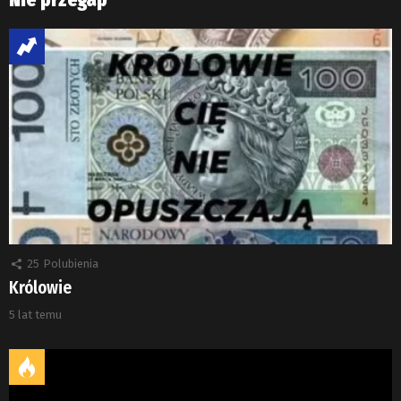
25
Polubienia
Królowie
5 lat temu