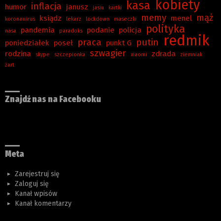
kobiety
kasa
inflacja
humor
janusz
jasiu
kartki
memy
mąż
ksiądz
menel
koronawirus
lekarz
lockdown
maseczki
polityka
pandemia
podanie
policja
nasa
paradoks
redmik
praca
putin
poniedziałek
poseł
punkt G
szwagier
rodzina
zdrada
skype
szczepionka
xiaomi
ziemniak
żart
Znajdź nas na Facebooku
Meta
Zarejestruj się
Zaloguj się
Kanał wpisów
Kanał komentarzy