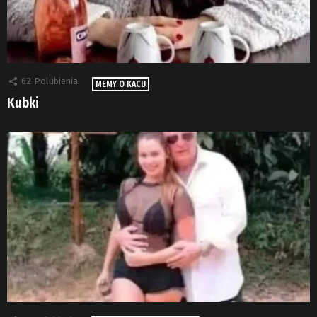
62
Polubienia
MEMY O KACU
Kubki