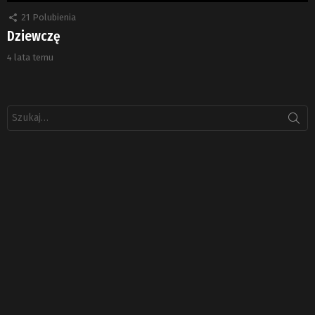
21
Polubienia
Dziewczę
4 lata temu
Szukaj: