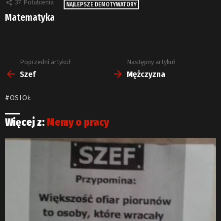
37
Polubienia
NAJLEPSZE DEMOTYWATORY
Matematyka
Poprzedni artykuł
Następny artykuł
Zobacz
więcej
Szef
Mężczyzna
OSIOŁ
Więcej z:
Memy o pracy