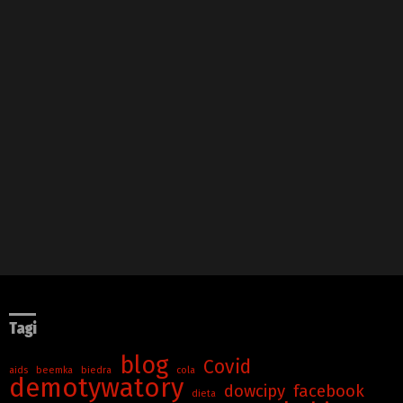
Tagi
blog
Covid
aids
beemka
biedra
cola
demotywatory
dowcipy
facebook
dieta