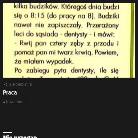
2
Polubienia
Praca
4 lata temu
Nie przegap