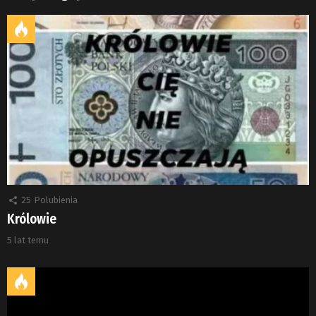
25
Polubienia
Królowie
5 lat temu