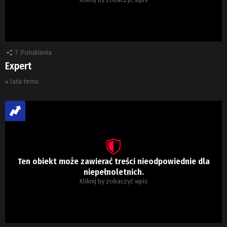
7
Polubienia
Expert
4 lata temu
Ten obiekt może zawierać treści nieodpowiednie dla
niepełnoletnich.
Kliknij by zobaczyć wpis