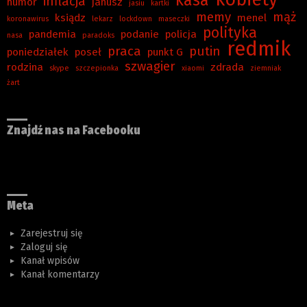
inflacja
humor
janusz
jasiu
kartki
memy
mąż
ksiądz
menel
koronawirus
lekarz
lockdown
maseczki
polityka
pandemia
podanie
policja
nasa
paradoks
redmik
praca
putin
poniedziałek
poseł
punkt G
szwagier
rodzina
zdrada
skype
szczepionka
xiaomi
ziemniak
żart
Znajdź nas na Facebooku
Meta
Zarejestruj się
Zaloguj się
Kanał wpisów
Kanał komentarzy