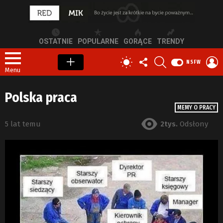
OSTATNIE
POPULARNE
GORĄCE
TRENDY
OBSERWUJ
SZUKAJ
Z
PRZEŁĄCZ
NSFW
NAS
S
SKÓRKĘ
Menu
Polska praca
MEMY O PRACY
5 lat temu
2tys.
Odsłony