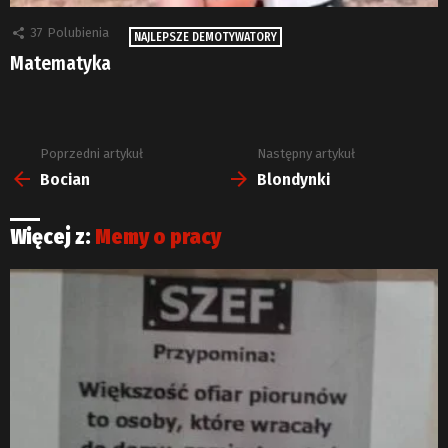
37
Polubienia
NAJLEPSZE DEMOTYWATORY
Matematyka
Poprzedni artykuł
Następny artykuł
Zobacz
więcej
Bocian
Blondynki
Więcej z:
Memy o pracy