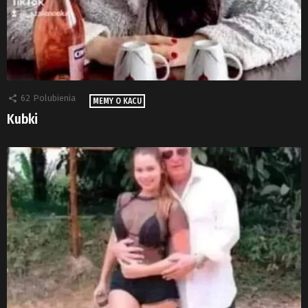
62
Polubienia
MEMY O KACU
Kubki