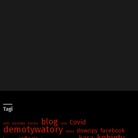
Tagi
blog
Covid
aids
beemka
biedra
cola
demotywatory
dowcipy
facebook
dieta
kobiety
kasa