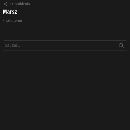
3
Polubienia
Marsz
4 lata temu
Szukaj: