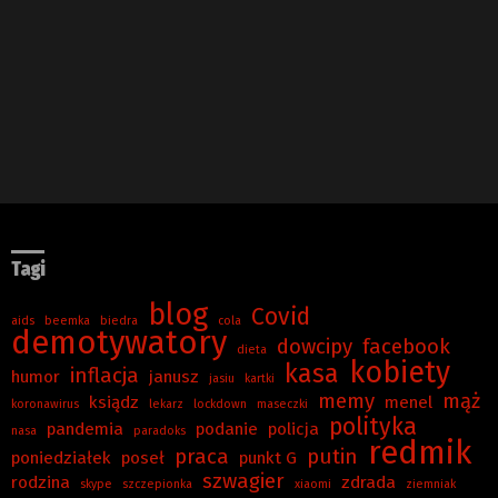
Tagi
blog
Covid
aids
beemka
biedra
cola
demotywatory
dowcipy
facebook
dieta
kobiety
kasa
inflacja
humor
janusz
jasiu
kartki
memy
mąż
ksiądz
menel
koronawirus
lekarz
lockdown
maseczki
polityka
pandemia
podanie
policja
nasa
paradoks
redmik
praca
putin
poniedziałek
poseł
punkt G
szwagier
rodzina
zdrada
skype
szczepionka
xiaomi
ziemniak