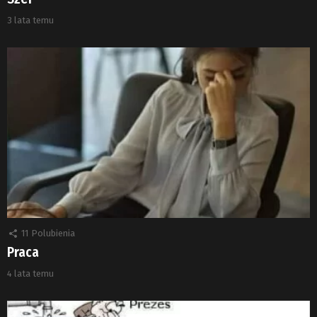
3 lata temu
11
Polubienia
Praca
4 lata temu