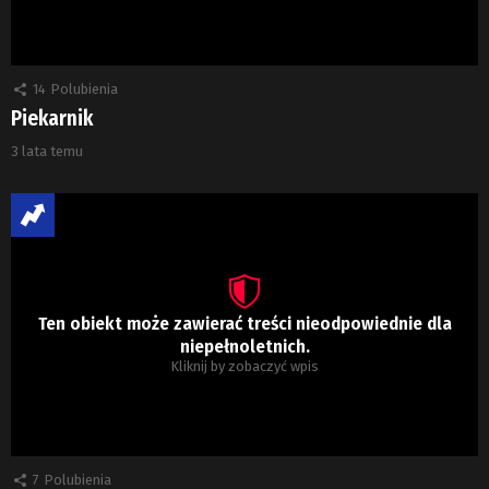
14
Polubienia
Piekarnik
3 lata temu
Ten obiekt może zawierać treści nieodpowiednie dla
niepełnoletnich.
Kliknij by zobaczyć wpis
7
Polubienia