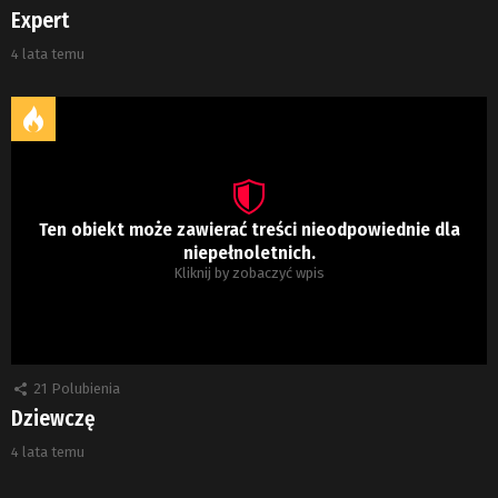
Expert
4 lata temu
Ten obiekt może zawierać treści nieodpowiednie dla
niepełnoletnich.
Kliknij by zobaczyć wpis
21
Polubienia
Dziewczę
4 lata temu