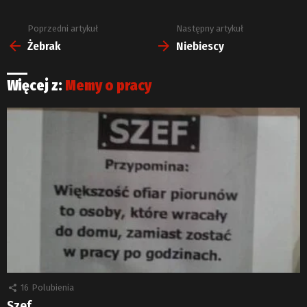
Poprzedni artykuł
Następny artykuł
Zobacz
więcej
Żebrak
Niebiescy
Więcej z:
Memy o pracy
16
Polubienia
Szef