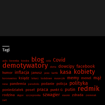
Tagi
blog
Covid
aids
beemka
biedra
cola
demotywatory
dowcipy
facebook
dieta
kobiety
kasa
inflacja
humor
janusz
jasiu
kartki
memy
mąż
ksiądz
menel
koronawirus
lekarz
lockdown
maseczki
polityka
pandemia
podanie
policja
nasa
paradoks
redmik
praca
putin
poniedziałek
poseł
punkt G
szwagier
rodzina
zdrada
skype
szczepionka
xiaomi
ziemniak
żart