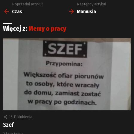
Poprzedni artykuł
Następny artykuł
Zobacz
więcej
Czas
Mamusia
Więcej z:
Memy o pracy
16
Polubienia
Szef
3 lata temu