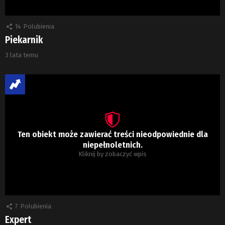
14
Polubienia
Piekarnik
3 lata temu
Ten obiekt może zawierać treści nieodpowiednie dla
niepełnoletnich.
Kliknij by zobaczyć wpis
7
Polubienia
Expert