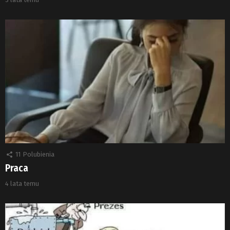
11
Polubienia
Praca
4 lata temu