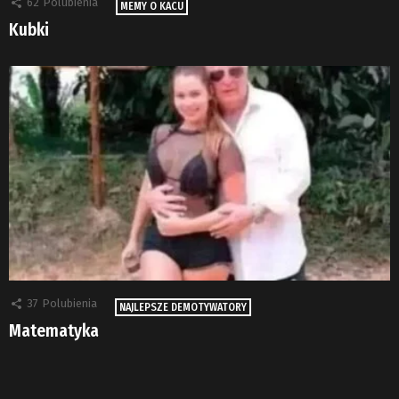
62
Polubienia
MEMY O KACU
Kubki
37
Polubienia
NAJLEPSZE DEMOTYWATORY
Matematyka