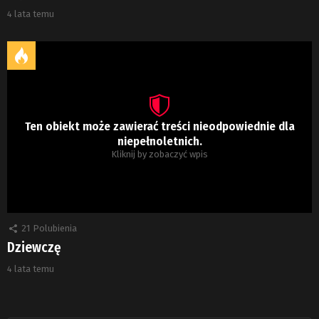
4 lata temu
Ten obiekt może zawierać treści nieodpowiednie dla
niepełnoletnich.
Kliknij by zobaczyć wpis
21
Polubienia
Dziewczę
4 lata temu