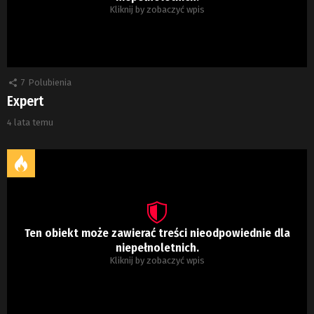
Kliknij by zobaczyć wpis
7
Polubienia
Expert
4 lata temu
Ten obiekt może zawierać treści nieodpowiednie dla
niepełnoletnich.
Kliknij by zobaczyć wpis