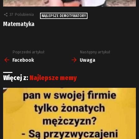
37
Polubienia
NAJLEPSZE DEMOTYWATORY
Matematyka
Poprzedni artykuł
Następny artykuł
Zobacz
więcej
Facebook
Uwaga
Więcej z:
Najlepsze memy