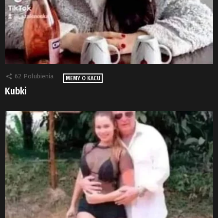
62
Polubienia
MEMY O KACU
Kubki