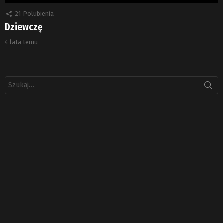
21
Polubienia
Dziewczę
4 lata temu
Szukaj: