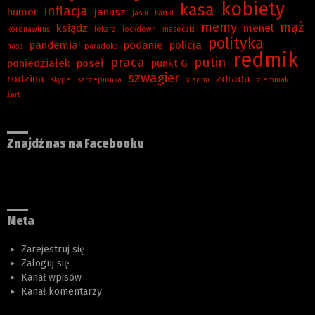
kobiety
kasa
inflacja
humor
janusz
jasiu
kartki
memy
mąż
ksiądz
menel
koronawirus
lekarz
lockdown
maseczki
polityka
pandemia
podanie
policja
nasa
paradoks
redmik
praca
putin
poniedziałek
poseł
punkt G
szwagier
rodzina
zdrada
skype
szczepionka
xiaomi
ziemniak
żart
Znajdź nas na Facebooku
Meta
Zarejestruj się
Zaloguj się
Kanał wpisów
Kanał komentarzy