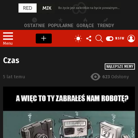
OSTATNIE
POPULARNE
GORĄCE
TRENDY
OBSERWUJ
SZUKAJ
Z
PRZEŁĄCZ
NSFW
NAS
S
SKÓRKĘ
Menu
Czas
NAJLEPSZE MEMY
5 lat temu
623
Odsłony