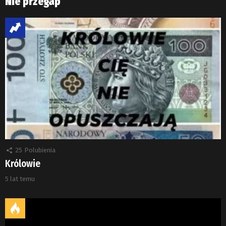
Nie przegap
25
Polubienia
Królowie
5 lat temu