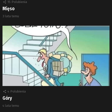
15
Polubienia
Mięso
3 lata temu
4
Polubienia
Góry
4 lata temu