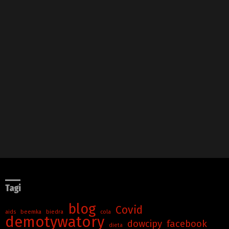
Tagi
blog
Covid
aids
beemka
biedra
cola
demotywatory
dowcipy
facebook
dieta