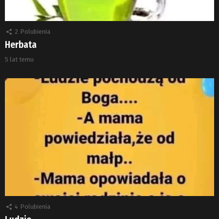
2
Polubienia
Herbata
5 lat temu
4
Polubienia