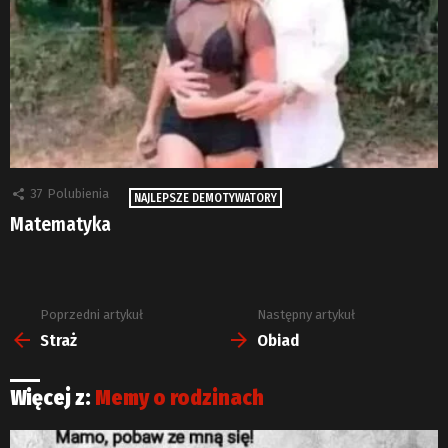
37
Polubienia
NAJLEPSZE DEMOTYWATORY
Matematyka
Poprzedni artykuł
Następny artykuł
Zobacz
więcej
Straż
Obiad
Więcej z:
Memy o rodzinach