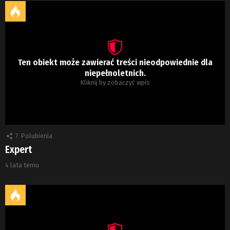
Ten obiekt może zawierać treści nieodpowiednie dla
niepełnoletnich.
Kliknij by zobaczyć wpis
7
Polubienia
Expert
4 lata temu