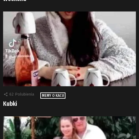
62
Polubienia
MEMY O KACU
Kubki