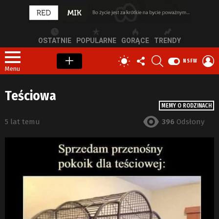
OSTATNIE
POPULARNE
GORĄCE
TRENDY
OBSERWUJ
SZUKAJ
Z
PRZEŁĄCZ
NSFW
NAS
S
SKÓRKĘ
Menu
Teściowa
MEMY O RODZINACH
5 lat temu
396
Odsłony