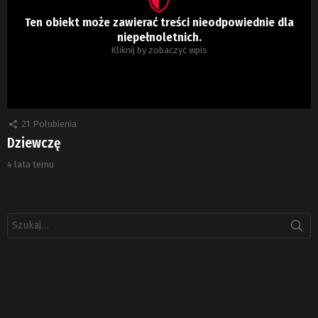
Ten obiekt może zawierać treści nieodpowiednie dla
niepełnoletnich.
Kliknij by zobaczyć wpis
21
Polubienia
Dziewczę
4 lata temu
Szukaj: