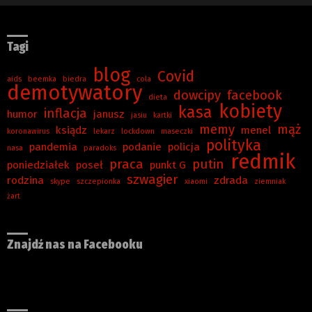
Tagi
blog
Covid
aids
beemka
biedra
cola
demotywatory
dowcipy
facebook
dieta
kobiety
kasa
inflacja
humor
janusz
jasiu
kartki
memy
mąż
ksiądz
menel
koronawirus
lekarz
lockdown
maseczki
polityka
pandemia
podanie
policja
nasa
paradoks
redmik
praca
putin
poniedziałek
poseł
punkt G
szwagier
rodzina
zdrada
skype
szczepionka
xiaomi
ziemniak
żart
Znajdź nas na Facebooku