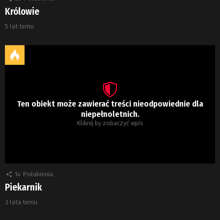
Królowie
5 lat temu
Ten obiekt może zawierać treści nieodpowiednie dla
niepełnoletnich.
Kliknij by zobaczyć wpis
14
Polubienia
Piekarnik
3 lata temu