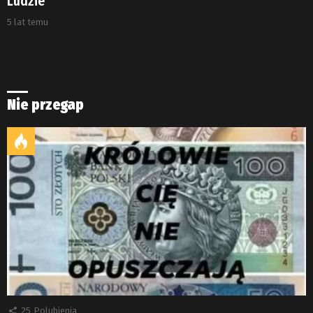
Ludzie
5 lat temu
Nie przegap
25
Polubienia