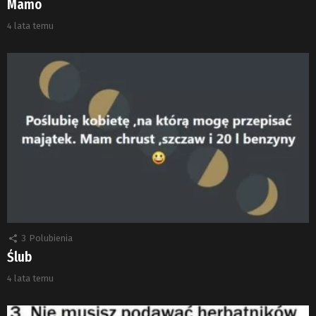
Mamo
4 lata temu
3
Polubienia
Ślub
4 lata temu