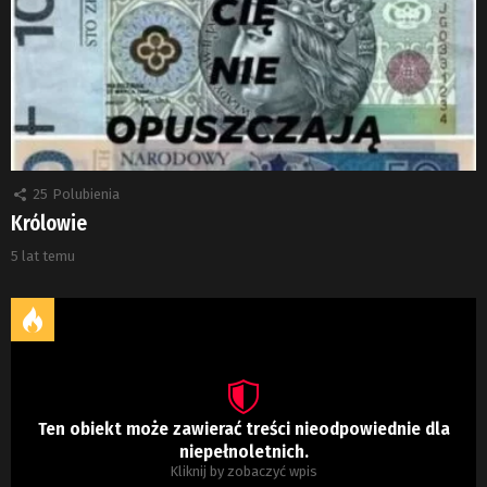
25
Polubienia
Królowie
5 lat temu
Ten obiekt może zawierać treści nieodpowiednie dla
niepełnoletnich.
Kliknij by zobaczyć wpis