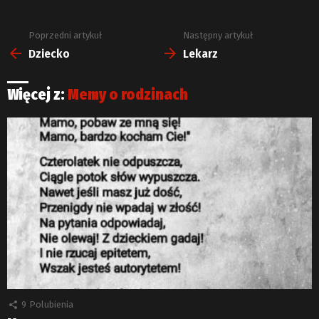
Poprzedni artykuł
Następny artykuł
Zobacz
więcej
Dziecko
Lekarz
Więcej z:
Memy o rodzinach
9
Polubienia