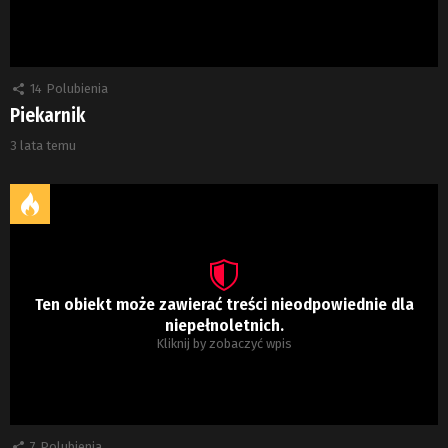
14
Polubienia
Piekarnik
3 lata temu
Ten obiekt może zawierać treści nieodpowiednie dla
niepełnoletnich.
Kliknij by zobaczyć wpis
7
Polubienia