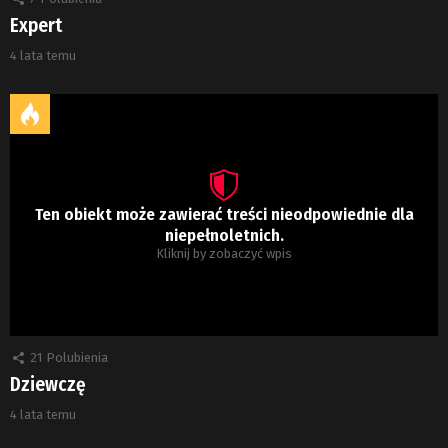
Expert
4 lata temu
Ten obiekt może zawierać treści nieodpowiednie dla
niepełnoletnich.
Kliknij by zobaczyć wpis
21
Polubienia
Dziewczę
4 lata temu