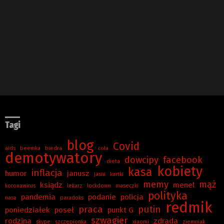
Tagi
blog
Covid
aids
beemka
biedra
cola
demotywatory
dowcipy
facebook
dieta
kobiety
kasa
inflacja
humor
janusz
jasiu
kartki
memy
mąż
ksiądz
menel
koronawirus
lekarz
lockdown
maseczki
polityka
pandemia
podanie
policja
nasa
paradoks
redmik
praca
putin
poniedziałek
poseł
punkt G
szwagier
rodzina
zdrada
skype
szczepionka
xiaomi
ziemniak