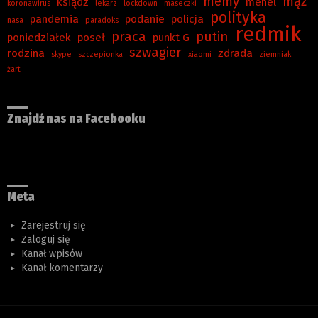
memy
mąż
ksiądz
menel
koronawirus
lekarz
lockdown
maseczki
polityka
pandemia
podanie
policja
nasa
paradoks
redmik
praca
putin
poniedziałek
poseł
punkt G
szwagier
rodzina
zdrada
skype
szczepionka
xiaomi
ziemniak
żart
Znajdź nas na Facebooku
Meta
Zarejestruj się
Zaloguj się
Kanał wpisów
Kanał komentarzy