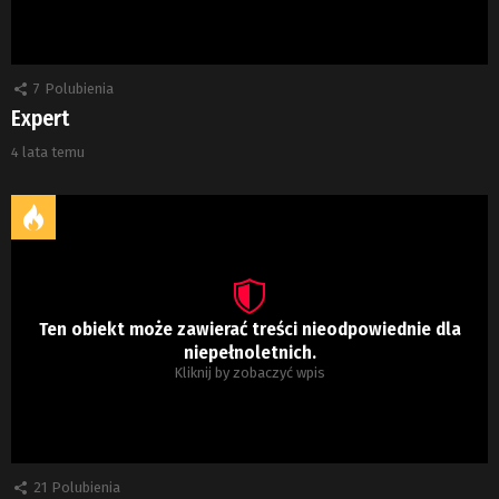
7
Polubienia
Expert
4 lata temu
Ten obiekt może zawierać treści nieodpowiednie dla
niepełnoletnich.
Kliknij by zobaczyć wpis
21
Polubienia