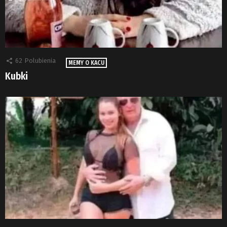
62
Polubienia
MEMY O KACU
Kubki