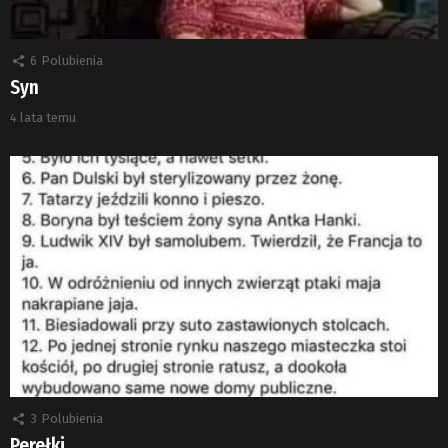
6
Polubienia
Syn
4 lata temu
3
Polubienia
Perełki