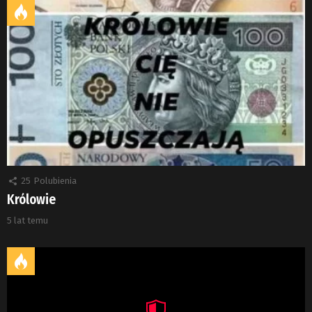
25
Polubienia
Królowie
5 lat temu