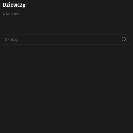
Dziewczę
4 lata temu
Szukaj: