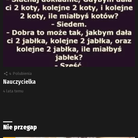
4
Polubienia
Nauczycielka
4 lata temu
Nie przegap