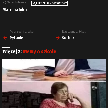
37
Polubienia
NAJLEPSZE DEMOTYWATORY
Matematyka
Poprzedni artykuł
Następny artykuł
Zobacz
więcej
Pytanie
Suchar
Więcej z:
Memy o szkole