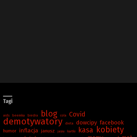
Tagi
blog
Covid
aids
beemka
biedra
cola
demotywatory
dowcipy
facebook
dieta
kobiety
kasa
inflacja
humor
janusz
jasiu
kartki