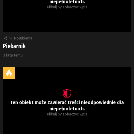
niepełnoletnich.
Kliknij by zobaczyć wpis
14
Polubienia
Piekarnik
3 lata temu
Ten obiekt może zawierać treści nieodpowiednie dla
niepełnoletnich.
Kliknij by zobaczyć wpis