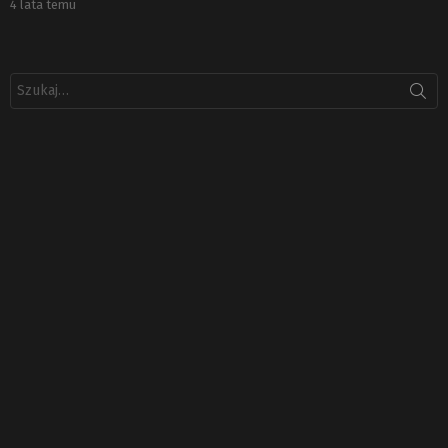
4 lata temu
Szukaj: