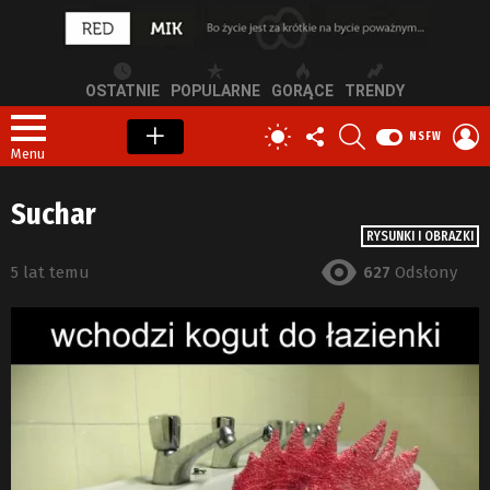
OSTATNIE
POPULARNE
GORĄCE
TRENDY
OBSERWUJ
SZUKAJ
Z
PRZEŁĄCZ
NSFW
NAS
S
SKÓRKĘ
Menu
Suchar
RYSUNKI I OBRAZKI
5 lat temu
627
Odsłony