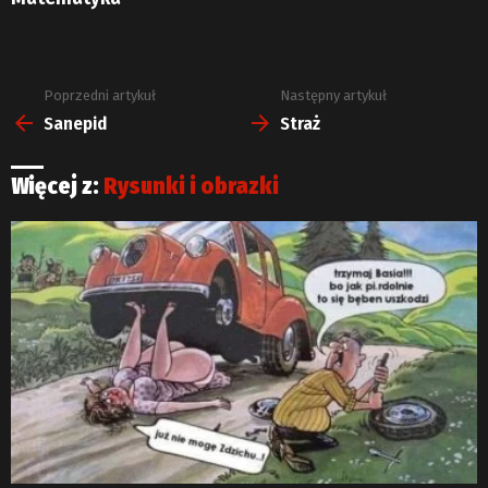
Poprzedni artykuł
Następny artykuł
Zobacz
więcej
Sanepid
Straż
Więcej z:
Rysunki i obrazki