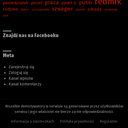
redmik
praca
putin
poniedziałek
poseł
punkt G
szwagier
rodzina
zdrada
skype
szczepionka
xiaomi
ziemniak
żart
Znajdź nas na Facebooku
Meta
Zarejestruj się
Zaloguj się
Kanał wpisów
Kanał komentarzy
Wszelkie demotywatory w serwisie są generowane przez użytkowników
serwisu i jego właściciel nie bierze za nie odpowiedzialności.
Informacja o ciasteczkach
Polityka prywatności
Regulamin