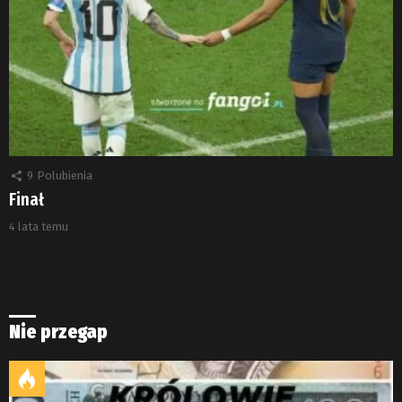
9
Polubienia
Finał
4 lata temu
Nie przegap