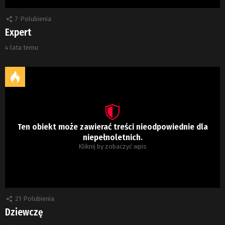
7
Polubienia
Expert
4 lata temu
Ten obiekt może zawierać treści nieodpowiednie dla
niepełnoletnich.
Kliknij by zobaczyć wpis
21
Polubienia
Dziewczę