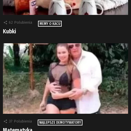
62
Polubienia
MEMY O KACU
Kubki
37
Polubienia
NAJLEPSZE DEMOTYWATORY
Matematyka