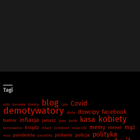
Tagi
blog
Covid
aids
beemka
biedra
cola
demotywatory
dowcipy
facebook
dieta
kobiety
kasa
inflacja
humor
janusz
jasiu
kartki
memy
mąż
ksiądz
menel
koronawirus
lekarz
lockdown
maseczki
polityka
pandemia
podanie
policja
nasa
paradoks