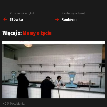
Poprzedni artykuł
Następny artykuł
Zobacz
więcej
Stówka
Rankiem
Więcej z:
Memy o życiu
5
Polubienia