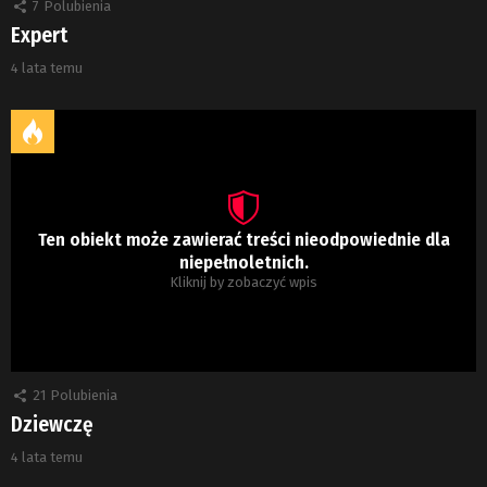
7
Polubienia
Expert
4 lata temu
Ten obiekt może zawierać treści nieodpowiednie dla
niepełnoletnich.
Kliknij by zobaczyć wpis
21
Polubienia
Dziewczę
4 lata temu