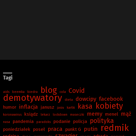
Tagi
blog
Covid
aids
beemka
biedra
cola
demotywatory
dowcipy
facebook
dieta
kobiety
kasa
inflacja
humor
janusz
jasiu
kartki
memy
mąż
ksiądz
menel
koronawirus
lekarz
lockdown
maseczki
polityka
pandemia
podanie
policja
nasa
paradoks
redmik
praca
putin
poniedziałek
poseł
punkt G
szwagier
rodzina
zdrada