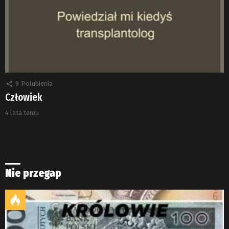
9
Polubienia
Człowiek
4 lata temu
Nie przegap