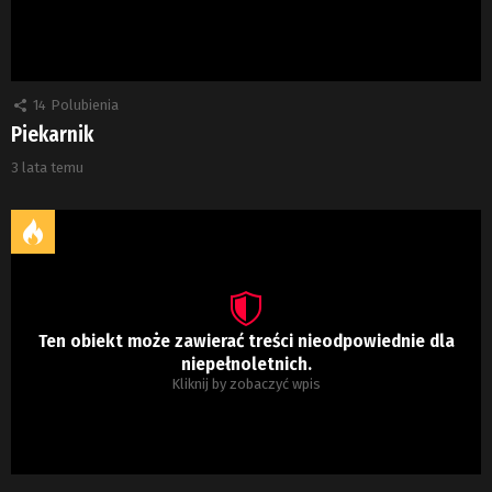
14
Polubienia
Piekarnik
3 lata temu
Ten obiekt może zawierać treści nieodpowiednie dla
niepełnoletnich.
Kliknij by zobaczyć wpis