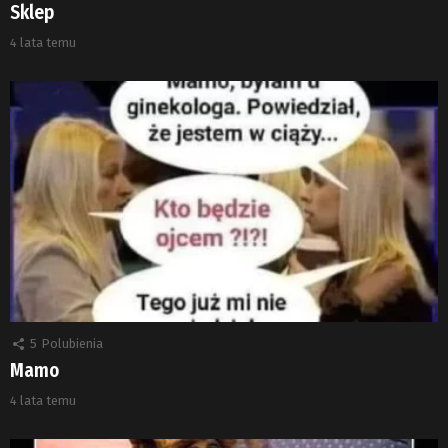
Sklep
4 lata temu
5
Polubienia
Mamo
4 lata temu