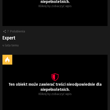
niepełnoletnich.
Kliknij by zobaczyć wpis
7
Polubienia
Expert
4 lata temu
Ten obiekt może zawierać treści nieodpowiednie dla
niepełnoletnich.
Kliknij by zobaczyć wpis