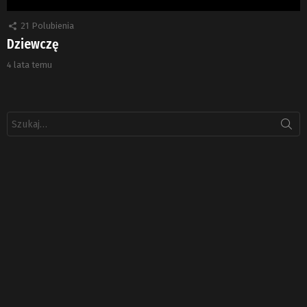
21
Polubienia
Dziewczę
4 lata temu
Szukaj: