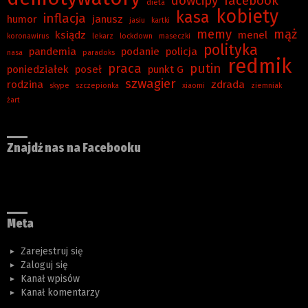
dowcipy
facebook
dieta
kobiety
kasa
inflacja
humor
janusz
jasiu
kartki
memy
mąż
ksiądz
menel
koronawirus
lekarz
lockdown
maseczki
polityka
pandemia
podanie
policja
nasa
paradoks
redmik
praca
putin
poniedziałek
poseł
punkt G
szwagier
rodzina
zdrada
skype
szczepionka
xiaomi
ziemniak
żart
Znajdź nas na Facebooku
Meta
Zarejestruj się
Zaloguj się
Kanał wpisów
Kanał komentarzy