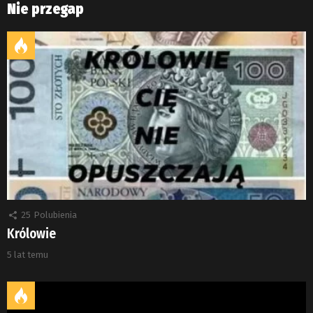
Nie przegap
25
Polubienia
Królowie
5 lat temu