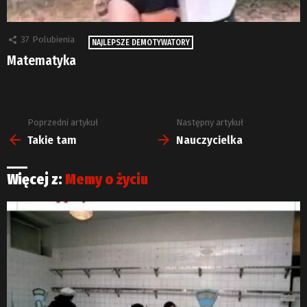
37
Polubienia
NAJLEPSZE DEMOTYWATORY
Matematyka
Poprzedni artykuł
Następny artykuł
Zobacz
więcej
Takie tam
Nauczycielka
Więcej z:
Memy o życiu