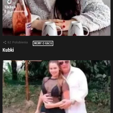
62
Polubienia
MEMY O KACU
Kubki