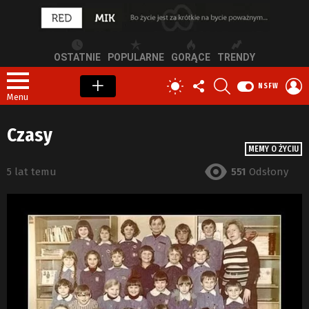
OSTATNIE
POPULARNE
GORĄCE
TRENDY
OBSERWUJ
SZUKAJ
Z
PRZEŁĄCZ
NSFW
NAS
S
SKÓRKĘ
Menu
Czasy
MEMY O ŻYCIU
5 lat temu
551
Odsłony