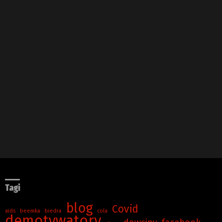
Tagi
blog
Covid
aids
beemka
biedra
cola
demotywatory