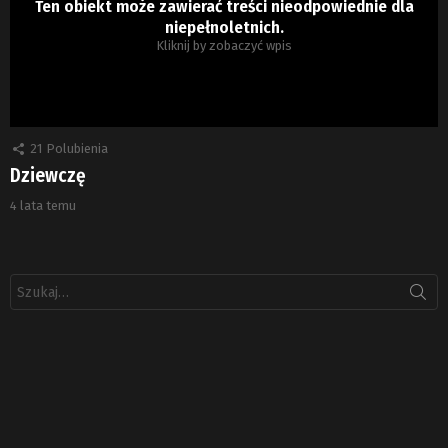
Ten obiekt może zawierać treści nieodpowiednie dla
niepełnoletnich.
Kliknij by zobaczyć wpis
21
Polubienia
Dziewczę
4 lata temu
Szukaj: