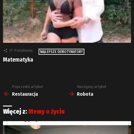
37
Polubienia
NAJLEPSZE DEMOTYWATORY
Matematyka
Poprzedni artykuł
Następny artykuł
Zobacz
więcej
Restauracja
Robota
Więcej z:
Memy o życiu