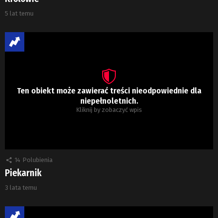
5 lat temu
Ten obiekt może zawierać treści nieodpowiednie dla
niepełnoletnich.
Kliknij by zobaczyć wpis
14
Polubienia
Piekarnik
3 lata temu