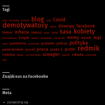
Tagi
blog
Covid
aids
beemka
biedra
cola
demotywatory
dowcipy
facebook
dieta
kobiety
kasa
inflacja
humor
janusz
jasiu
kartki
memy
mąż
ksiądz
menel
koronawirus
lekarz
lockdown
maseczki
polityka
pandemia
podanie
policja
nasa
paradoks
redmik
praca
putin
poniedziałek
poseł
punkt G
szwagier
rodzina
zdrada
skype
szczepionka
xiaomi
ziemniak
żart
Znajdź nas na Facebooku
Meta
Zarejestruj się