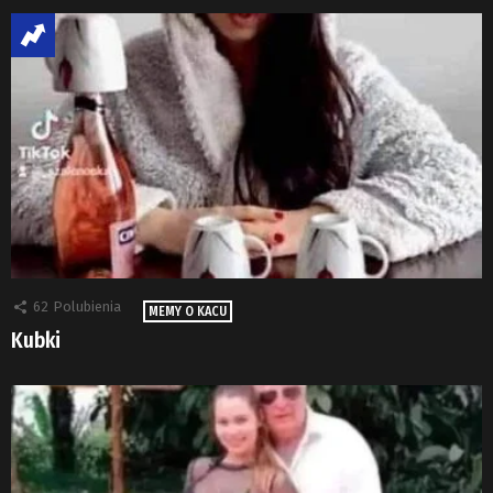
62
Polubienia
MEMY O KACU
Kubki