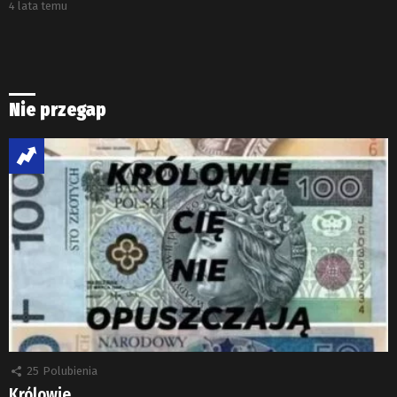
4 lata temu
Nie przegap
25
Polubienia
Królowie