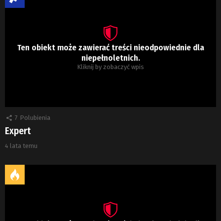
Ten obiekt może zawierać treści nieodpowiednie dla
niepełnoletnich.
Kliknij by zobaczyć wpis
7
Polubienia
Expert
4 lata temu