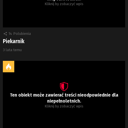
Kliknij by zobaczyć wpis
14
Polubienia
Piekarnik
3 lata temu
Ten obiekt może zawierać treści nieodpowiednie dla
niepełnoletnich.
Kliknij by zobaczyć wpis