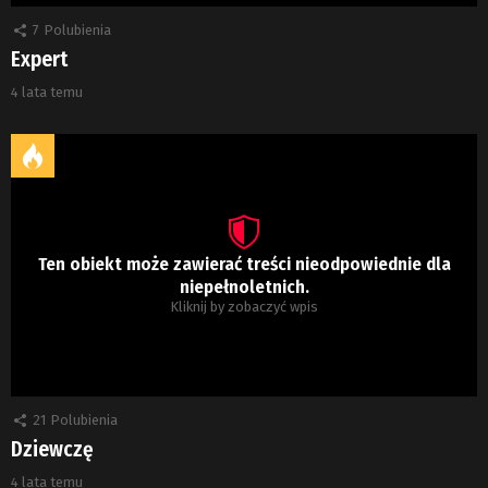
7
Polubienia
Expert
4 lata temu
Ten obiekt może zawierać treści nieodpowiednie dla
niepełnoletnich.
Kliknij by zobaczyć wpis
21
Polubienia
Dziewczę
4 lata temu