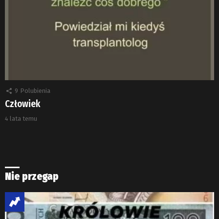
9
Polubienia
Człowiek
4 lata temu
Nie przegap