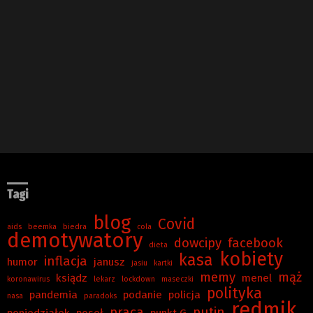
Tagi
blog
Covid
aids
beemka
biedra
cola
demotywatory
dowcipy
facebook
dieta
kobiety
kasa
inflacja
humor
janusz
jasiu
kartki
memy
mąż
ksiądz
menel
koronawirus
lekarz
lockdown
maseczki
polityka
pandemia
podanie
policja
nasa
paradoks
redmik
praca
putin