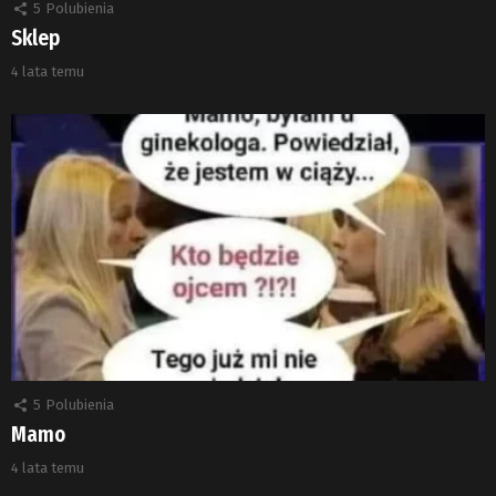
5
Polubienia
Sklep
4 lata temu
5
Polubienia
Mamo
4 lata temu