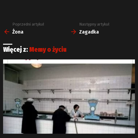
Poprzedni artykuł
Następny artykuł
Zobacz
więcej
Żona
Zagadka
Więcej z:
Memy o życiu