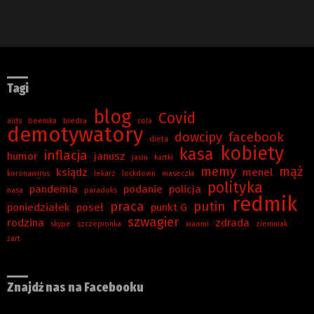
Tagi
blog
Covid
aids
beemka
biedra
cola
demotywatory
dowcipy
facebook
dieta
kobiety
kasa
inflacja
humor
janusz
jasiu
kartki
memy
mąż
ksiądz
menel
koronawirus
lekarz
lockdown
maseczki
polityka
pandemia
podanie
policja
nasa
paradoks
redmik
praca
putin
poniedziałek
poseł
punkt G
szwagier
rodzina
zdrada
skype
szczepionka
xiaomi
ziemniak
żart
Znajdź nas na Facebooku