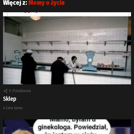
Więcej z:
Memy o życiu
5
Polubienia
Sklep
4 lata temu