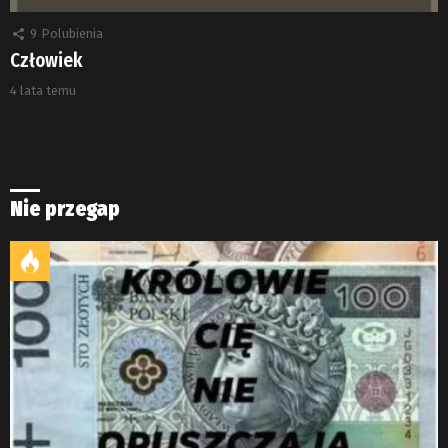
9
Polubienia
Człowiek
4 lata temu
Nie przegap