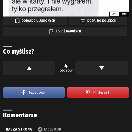
DODAJ DO ULUBIONYCH
DODAJ DO KOLEKCJI
ZGŁOŚ NADUŻYCIE
Co myślisz?
4
Głosów
Facebook
Pinterest
Komentarze
NASZA STRONA
FACEBOOK