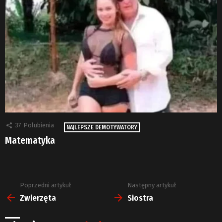
37
Polubienia
NAJLEPSZE DEMOTYWATORY
Matematyka
Poprzedni artykuł
Następny artykuł
Zobacz
więcej
Zwierzęta
Siostra