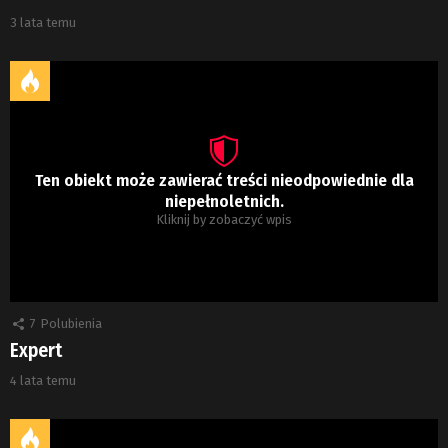
3 lata temu
Ten obiekt może zawierać treści nieodpowiednie dla
niepełnoletnich.
Kliknij by zobaczyć wpis
7
Polubienia
Expert
4 lata temu