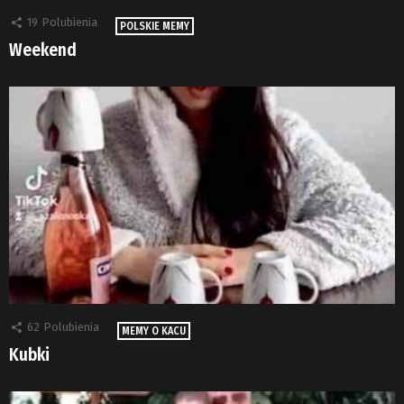
19
Polubienia
POLSKIE MEMY
Weekend
62
Polubienia
MEMY O KACU
Kubki