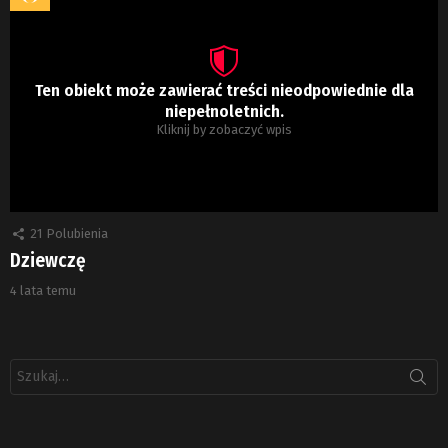
Ten obiekt może zawierać treści nieodpowiednie dla
niepełnoletnich.
Kliknij by zobaczyć wpis
21
Polubienia
Dziewczę
4 lata temu
Szukaj: