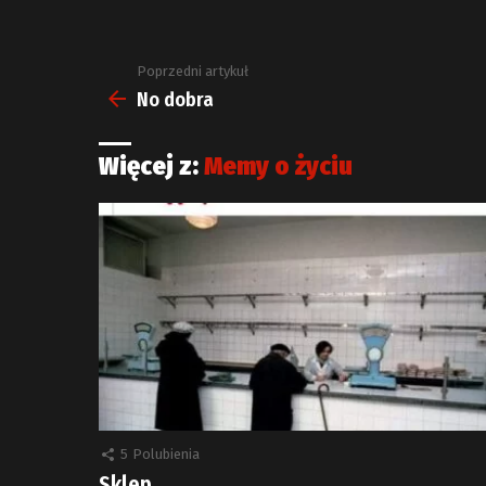
Poprzedni artykuł
Zobacz
więcej
No dobra
Więcej z:
Memy o życiu
5
Polubienia
Sklep