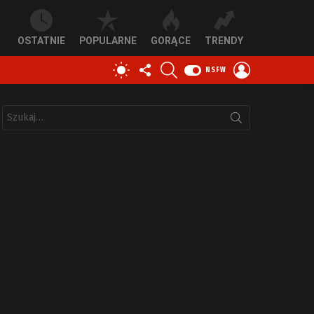
OSTATNIE
POPULARNE
GORĄCE
TRENDY
OBSERWUJ
SZUKAJ
ZALOGUJ
PRZEŁĄCZ
NSFW
NAS
SIĘ
SKÓRKĘ
Szukaj: