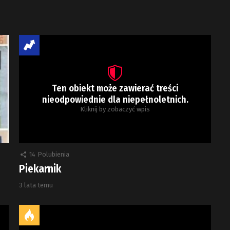
Ten obiekt może zawierać treści
nieodpowiednie dla niepełnoletnich.
Kliknij by zobaczyć wpis
14
Polubienia
Piekarnik
3 lata temu