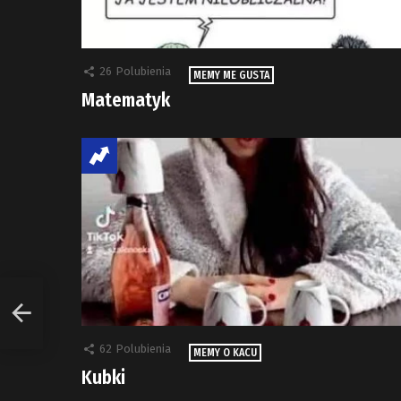
26
Polubienia
MEMY ME GUSTA
Matematyk
62
Polubienia
MEMY O KACU
Kubki