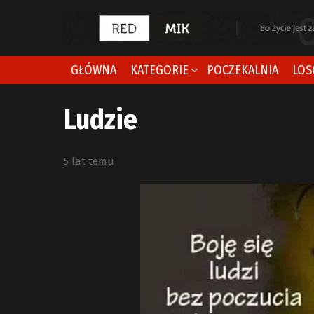
GŁÓWNA
KATEGORIE
POCZEKALNIA
LOS
Ludzie
5 lat temu