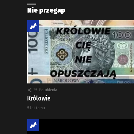
Nie przegap
25
Polubienia
Królowie
5 lat temu