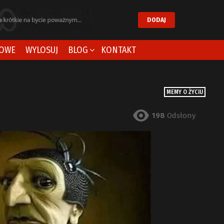
DODAJ
OWE
WYLOSUJ
BLOG
KONTAKT
MEMY O ŻYCIU
198
Odsłony