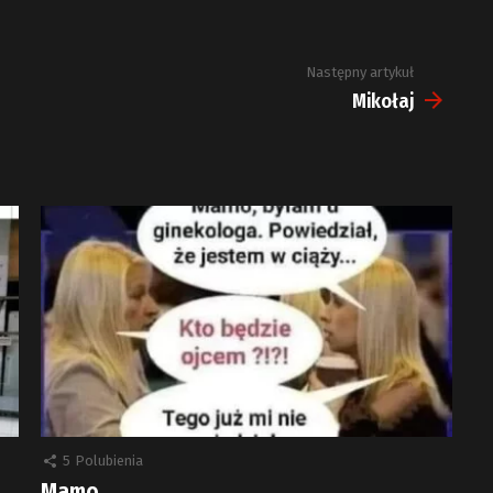
Następny artykuł
Mikołaj
5
Polubienia
Mamo