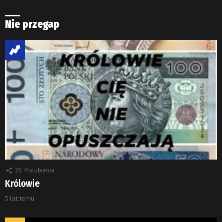
Nie przegap
25
Polubienia
Królowie
5 lat temu