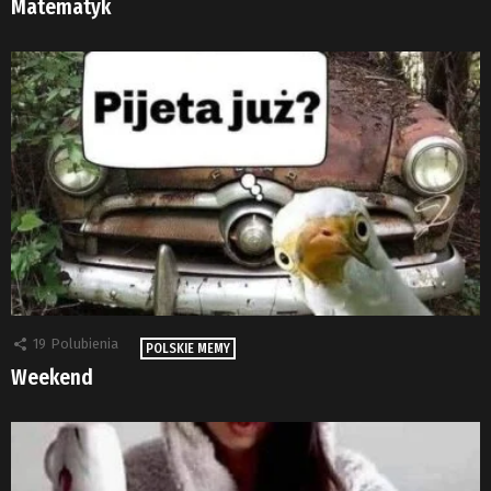
Matematyk
19
Polubienia
POLSKIE MEMY
Weekend