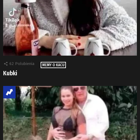
62
Polubienia
MEMY O KACU
Kubki