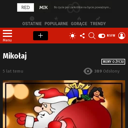
OSTATNIE
POPULARNE
GORĄCE
TRENDY
OBSERWUJ
SZUKAJ
Z
PRZEŁĄCZ
NSFW
NAS
S
SKÓRKĘ
Menu
Mikołaj
MEMY O ŻYCIU
5 lat temu
389
Odsłony