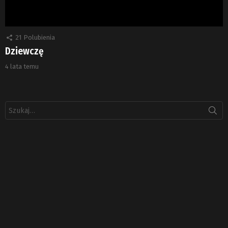
21
Polubienia
Dziewczę
4 lata temu
Szukaj: