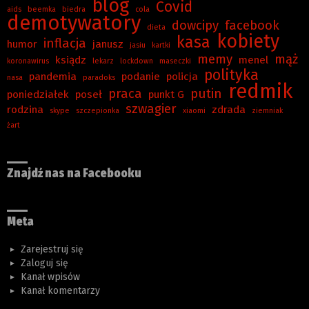
blog
Covid
aids
beemka
biedra
cola
demotywatory
dowcipy
facebook
dieta
kobiety
kasa
inflacja
humor
janusz
jasiu
kartki
memy
mąż
ksiądz
menel
koronawirus
lekarz
lockdown
maseczki
polityka
pandemia
podanie
policja
nasa
paradoks
redmik
praca
putin
poniedziałek
poseł
punkt G
szwagier
rodzina
zdrada
skype
szczepionka
xiaomi
ziemniak
żart
Znajdź nas na Facebooku
Meta
Zarejestruj się
Zaloguj się
Kanał wpisów
Kanał komentarzy