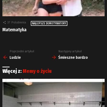
37
Polubienia
NAJLEPSZE DEMOTYWATORY
Matematyka
Poprzedni artykuł
Następny artykuł
Zobacz
więcej
Ludzie
Śmieszne bardzo
Więcej z:
Memy o życiu