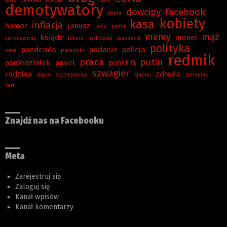
aids
beemka
biedra
cola
demotywatory
dowcipy
facebook
dieta
kobiety
kasa
inflacja
humor
janusz
jasiu
kartki
memy
mąż
ksiądz
menel
koronawirus
lekarz
lockdown
maseczki
polityka
pandemia
podanie
policja
nasa
paradoks
redmik
praca
putin
poniedziałek
poseł
punkt G
szwagier
rodzina
zdrada
skype
szczepionka
xiaomi
ziemniak
żart
Znajdź nas na Facebooku
Meta
Zarejestruj się
Zaloguj się
Kanał wpisów
Kanał komentarzy