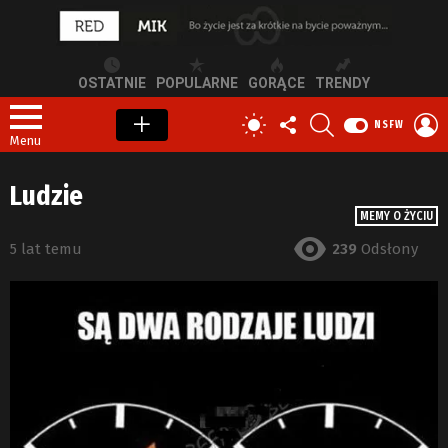
OSTATNIE
POPULARNE
GORĄCE
TRENDY
OBSERWUJ
SZUKAJ
Z
PRZEŁĄCZ
NSFW
NAS
S
SKÓRKĘ
Menu
Ludzie
MEMY O ŻYCIU
5 lat temu
239
Odsłony