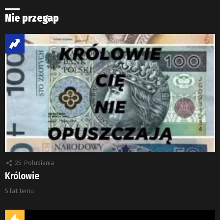
Nie przegap
25
Polubienia
Królowie
5 lat temu