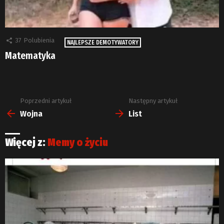
37
Polubienia
NAJLEPSZE DEMOTYWATORY
Matematyka
Poprzedni artykuł
Następny artykuł
Zobacz
więcej
Wojna
List
Więcej z:
Memy o życiu