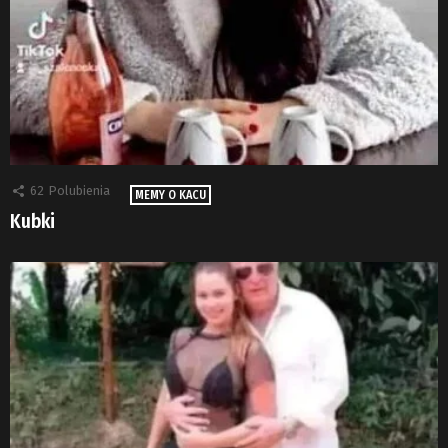
62
Polubienia
MEMY O KACU
Kubki