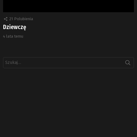
21
Polubienia
Dziewczę
4 lata temu
Szukaj: