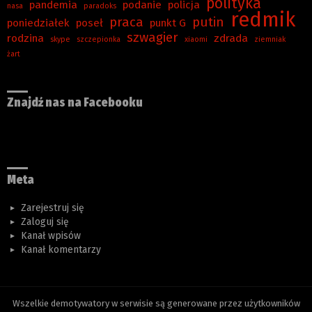
polityka
pandemia
podanie
policja
nasa
paradoks
redmik
praca
putin
poniedziałek
poseł
punkt G
szwagier
rodzina
zdrada
skype
szczepionka
xiaomi
ziemniak
żart
Znajdź nas na Facebooku
Meta
Zarejestruj się
Zaloguj się
Kanał wpisów
Kanał komentarzy
Wszelkie demotywatory w serwisie są generowane przez użytkowników