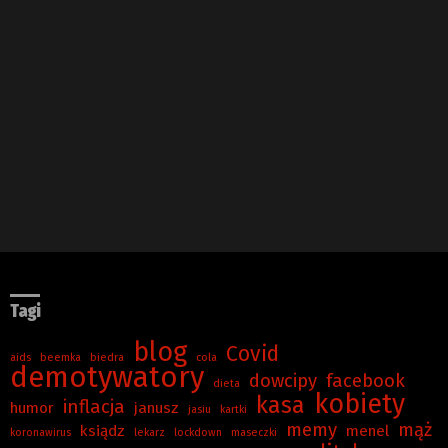
Tagi
blog
Covid
aids
beemka
biedra
cola
demotywatory
dowcipy
facebook
dieta
kobiety
kasa
inflacja
humor
janusz
jasiu
kartki
memy
mąż
ksiądz
menel
koronawirus
lekarz
lockdown
maseczki