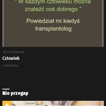
9
Polubienia
Człowiek
4 lata temu
Nie przegap