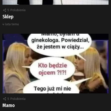
5
Polubienia
Sklep
4 lata temu
5
Polubienia
Mamo