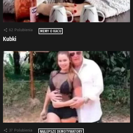
62
Polubienia
MEMY O KACU
Kubki
37
Polubienia
NAJLEPSZE DEMOTYWATORY