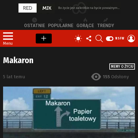
OSTATNIE
POPULARNE
GORĄCE
TRENDY
OBSERWUJ
SZUKAJ
Z
PRZEŁĄCZ
NSFW
NAS
S
SKÓRKĘ
Menu
Makaron
MEMY O ŻYCIU
5 lat temu
155
Odsłony