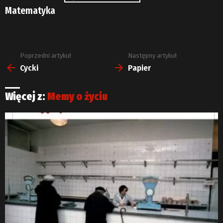
Matematyka
Poprzedni artykuł
Następny artykuł
Zobacz
więcej
Cycki
Papier
Więcej z:
Memy o życiu