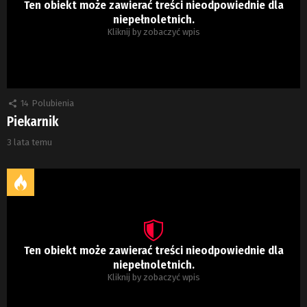
Ten obiekt może zawierać treści nieodpowiednie dla
niepełnoletnich.
Kliknij by zobaczyć wpis
14
Polubienia
Piekarnik
3 lata temu
Ten obiekt może zawierać treści nieodpowiednie dla
niepełnoletnich.
Kliknij by zobaczyć wpis