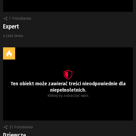
7
Polubienia
Expert
4 lata temu
Ten obiekt może zawierać treści nieodpowiednie dla
niepełnoletnich.
Kliknij by zobaczyć wpis
21
Polubienia
Dziewczę