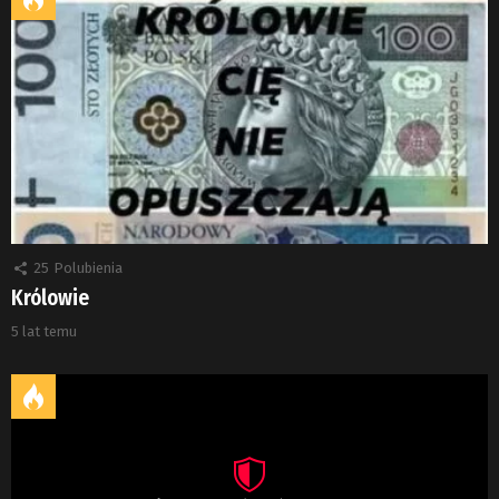
25
Polubienia
Królowie
5 lat temu