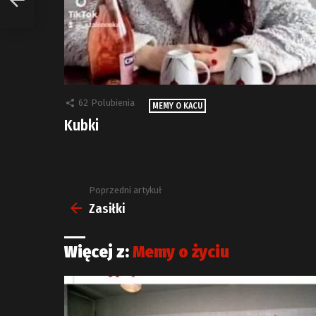
62
Polubienia
MEMY O KACU
Kubki
Poprzedni artykuł
Zobacz
więcej
Zasiłki
Więcej z:
Memy o życiu