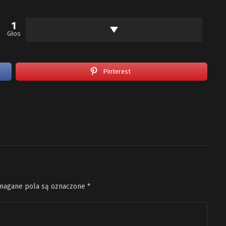
1
Głos
Pinterest
agane pola są oznaczone
*