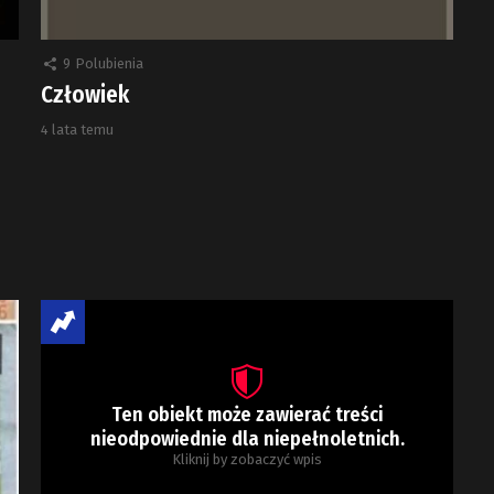
9
Polubienia
Człowiek
4 lata temu
Ten obiekt może zawierać treści
nieodpowiednie dla niepełnoletnich.
Kliknij by zobaczyć wpis