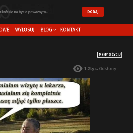
DODAJ
OWE
WYLOSUJ
BLOG
KONTAKT
MEMY O ŻYCIU
1.2tys.
Odsłony