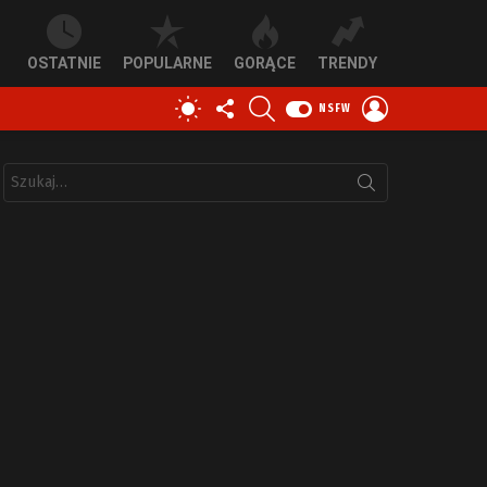
OSTATNIE
POPULARNE
GORĄCE
TRENDY
OBSERWUJ
SZUKAJ
ZALOGUJ
PRZEŁĄCZ
NSFW
NAS
SIĘ
SKÓRKĘ
Szukaj: