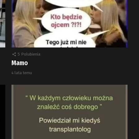
5
Polubienia
Mamo
4 lata temu