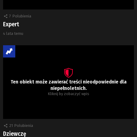
7
Polubienia
Expert
4 lata temu
Ten obiekt może zawierać treści nieodpowiednie dla
niepełnoletnich.
Kliknij by zobaczyć wpis
21
Polubienia
Dziewczę