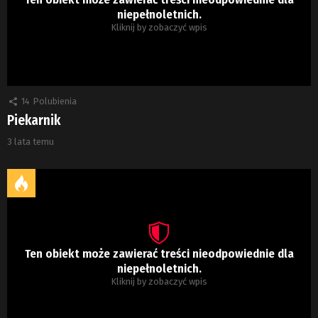
niepełnoletnich.
Kliknij by zobaczyć wpis
14
Polubienia
Piekarnik
3 lata temu
Ten obiekt może zawierać treści nieodpowiednie dla
niepełnoletnich.
Kliknij by zobaczyć wpis