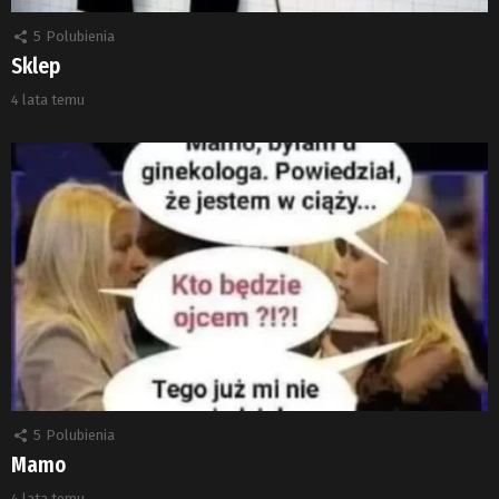
5
Polubienia
Sklep
4 lata temu
5
Polubienia
Mamo
4 lata temu