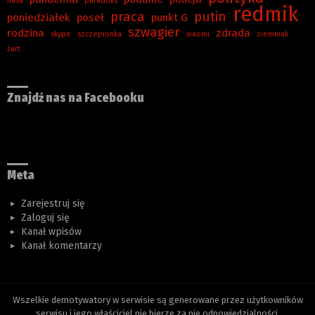
nasa
paradoks
redmik
praca
putin
poniedziałek
poseł
punkt G
szwagier
rodzina
zdrada
skype
szczepionka
xiaomi
ziemniak
żart
Znajdź nas na Facebooku
Meta
Zarejestruj się
Zaloguj się
Kanał wpisów
Kanał komentarzy
Wszelkie demotywatory w serwisie są generowane przez użytkowników
serwisu i jego właściciel nie bierze za nie odpowiedzialności.