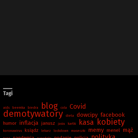
Tagi
blog
Covid
aids
beemka
biedra
cola
demotywatory
dowcipy
facebook
dieta
kobiety
kasa
inflacja
humor
janusz
jasiu
kartki
memy
mąż
ksiądz
menel
koronawirus
lekarz
lockdown
maseczki
polityka
pandemia
podanie
policja