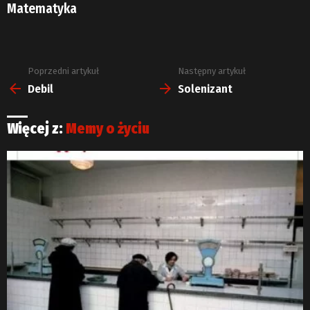
Matematyka
Poprzedni artykuł
Następny artykuł
Zobacz
więcej
Debil
Solenizant
Więcej z:
Memy o życiu