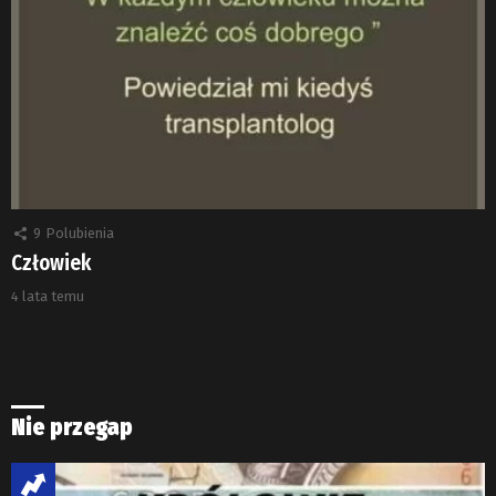
9
Polubienia
Człowiek
4 lata temu
Nie przegap