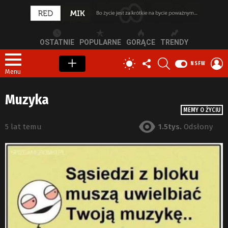
OSTATNIE
POPULARNE
GORĄCE
TRENDY
OBSERWUJ
SZUKAJ
Z
PRZEŁĄCZ
NSFW
NAS
S
SKÓRKĘ
Menu
Muzyka
MEMY O ŻYCIU
5 lat temu
1.5tys.
Odsłony