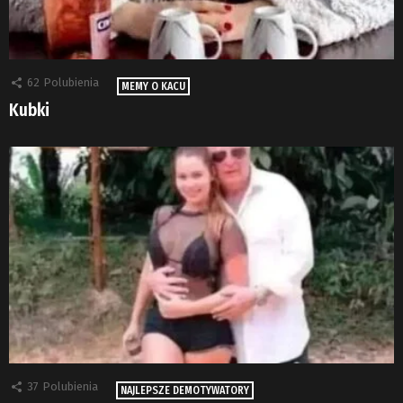
62
Polubienia
MEMY O KACU
Kubki
37
Polubienia
NAJLEPSZE DEMOTYWATORY