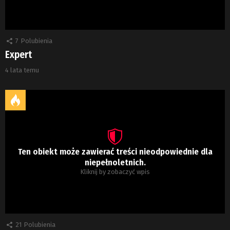
7
Polubienia
Expert
4 lata temu
Ten obiekt może zawierać treści nieodpowiednie dla
niepełnoletnich.
Kliknij by zobaczyć wpis
21
Polubienia