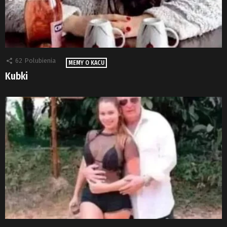
62
Polubienia
MEMY O KACU
Kubki