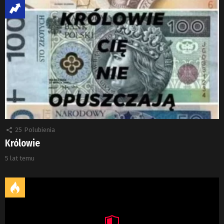
25
Polubienia
Królowie
5 lat temu