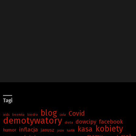
Tagi
blog
Covid
aids
beemka
biedra
cola
demotywatory
dowcipy
facebook
dieta
kobiety
kasa
inflacja
humor
janusz
jasiu
kartki