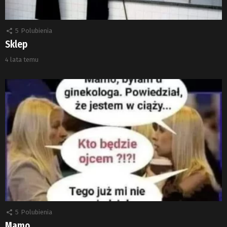
5
Polubienia
Sklep
4 lata temu
5
Polubienia
Mamo