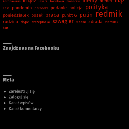
memy
mąż
ksiądz
menel
koronawirus
lekarz
lockdown
maseczki
polityka
pandemia
podanie
policja
nasa
paradoks
redmik
praca
putin
poniedziałek
poseł
punkt G
szwagier
rodzina
zdrada
skype
szczepionka
xiaomi
ziemniak
żart
Znajdź nas na Facebooku
Meta
Zarejestruj się
Zaloguj się
Kanał wpisów
Kanał komentarzy