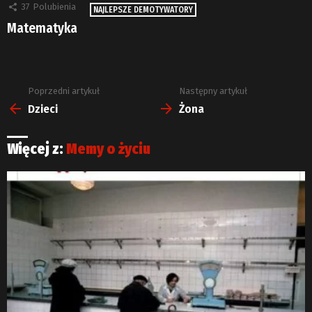
37
Polubienia
NAJLEPSZE DEMOTYWATORY
Matematyka
Poprzedni artykuł
Następny artykuł
Zobacz
więcej
Dzieci
Żona
Więcej z:
Memy o życiu