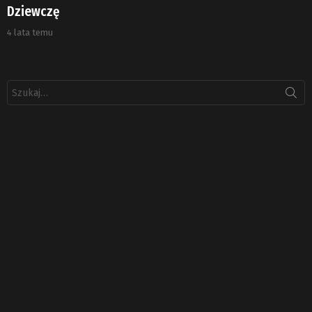
Dziewczę
4 lata temu
Szukaj: