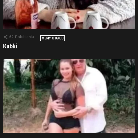
62
Polubienia
MEMY O KACU
Kubki