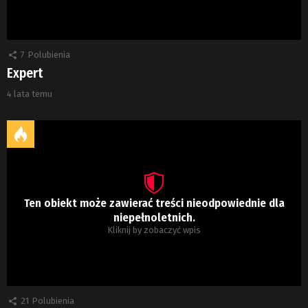
7
Polubienia
Expert
4 lata temu
Ten obiekt może zawierać treści nieodpowiednie dla
niepełnoletnich.
Kliknij by zobaczyć wpis
21
Polubienia