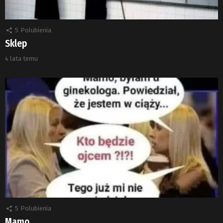
5
Polubienia
Sklep
4 lata temu
5
Polubienia
Mamo