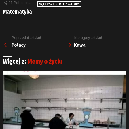
37
Polubienia
NAJLEPSZE DEMOTYWATORY
Matematyka
Poprzedni artykuł
Następny artykuł
Zobacz
więcej
Polacy
Kawa
Więcej z:
Memy o życiu