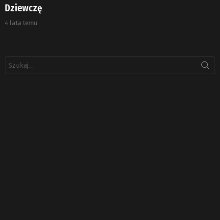
Dziewczę
4 lata temu
Szukaj: