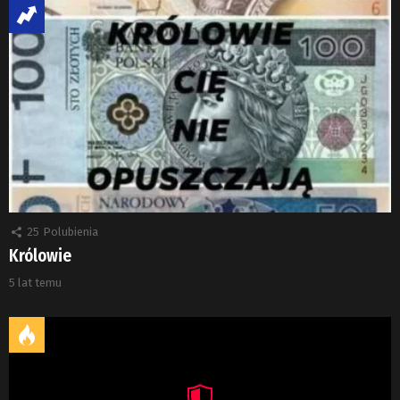
25
Polubienia
Królowie
5 lat temu