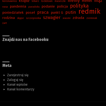
memy
mąż
ksiądz
menel
koronawirus
lekarz
lockdown
maseczki
polityka
pandemia
podanie
policja
nasa
paradoks
redmik
praca
putin
poniedziałek
poseł
punkt G
szwagier
rodzina
zdrada
skype
szczepionka
xiaomi
ziemniak
żart
Znajdź nas na Facebooku
Meta
Zarejestruj się
Zaloguj się
Kanał wpisów
Kanał komentarzy