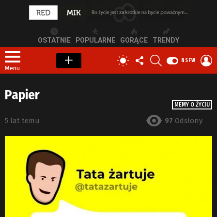
OSTATNIE
POPULARNE
GORĄCE
TRENDY
OBSERWUJ
SZUKAJ
Z
PRZEŁĄCZ
NSFW
NAS
S
SKÓRKĘ
Menu
Papier
MEMY O ŻYCIU
5 lat temu
97
Odsłony