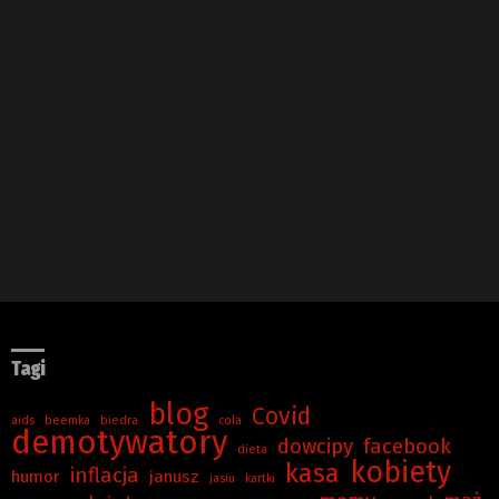
Tagi
blog
Covid
aids
beemka
biedra
cola
demotywatory
dowcipy
facebook
dieta
kobiety
kasa
inflacja
humor
janusz
jasiu
kartki