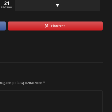
21
Głosów
Pinterest
agane pola są oznaczone
*