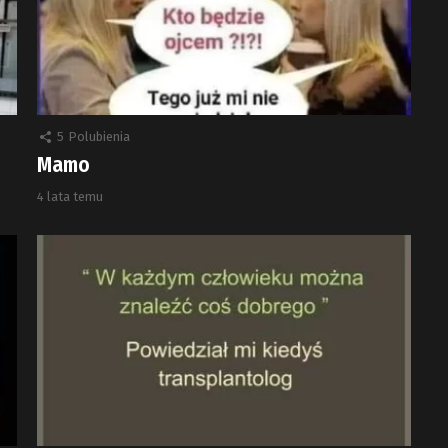
5
Polubienia
Mamo
4 lata temu