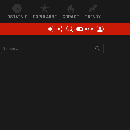
OSTATNIE
POPULARNE
GORĄCE
TRENDY
OBSERWUJ
SZUKAJ
ZALOGUJ
PRZEŁĄCZ
NSFW
NAS
SIĘ
SKÓRKĘ
Szukaj: