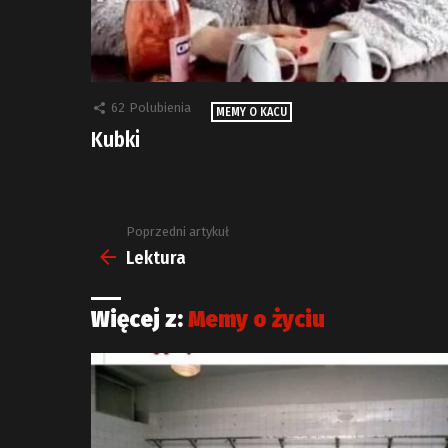
62
Polubienia
MEMY O KACU
Kubki
Poprzedni artykuł
Zobacz
więcej
Lektura
Więcej z:
Memy o życiu