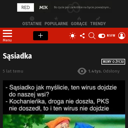
OSTATNIE
POPULARNE
GORĄCE
TRENDY
OBSERWUJ
SZUKAJ
Z
PRZEŁĄCZ
NSFW
NAS
S
SKÓRKĘ
Menu
Sąsiadka
MEMY O ŻYCIU
5 lat temu
1.4tys.
Odsłony