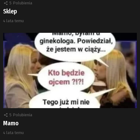
5
Polubienia
Sklep
4 lata temu
5
Polubienia
Mamo
4 lata temu