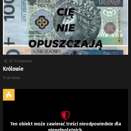
25
Polubienia
Królowie
5 lat temu
Ten obiekt może zawierać treści nieodpowiednie dla
niepełnoletnich.