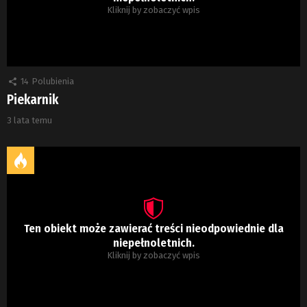
Kliknij by zobaczyć wpis
14
Polubienia
Piekarnik
3 lata temu
Ten obiekt może zawierać treści nieodpowiednie dla
niepełnoletnich.
Kliknij by zobaczyć wpis