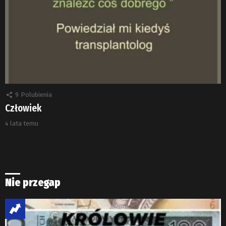
9
Polubienia
Człowiek
4 lata temu
Nie przegap