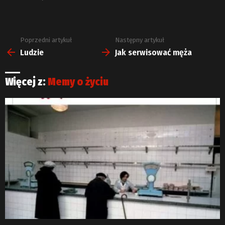
Poprzedni artykuł
Następny artykuł
Zobacz
więcej
Ludzie
Jak serwisować męża
Więcej z:
Memy o życiu