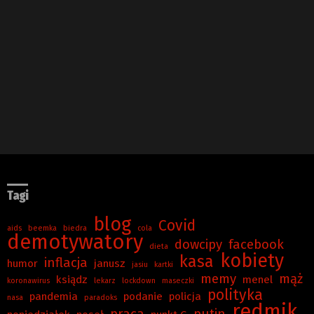
Tagi
blog
Covid
aids
beemka
biedra
cola
demotywatory
dowcipy
facebook
dieta
kobiety
kasa
inflacja
humor
janusz
jasiu
kartki
memy
mąż
ksiądz
menel
koronawirus
lekarz
lockdown
maseczki
polityka
pandemia
podanie
policja
nasa
paradoks
redmik