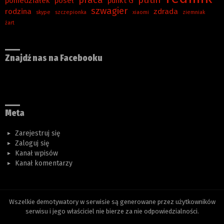
praca
putin
poniedziałek
poseł
punkt G
szwagier
rodzina
zdrada
skype
szczepionka
xiaomi
ziemniak
żart
Znajdź nas na Facebooku
Meta
Zarejestruj się
Zaloguj się
Kanał wpisów
Kanał komentarzy
Wszelkie demotywatory w serwisie są generowane przez użytkowników
serwisu i jego właściciel nie bierze za nie odpowiedzialności.