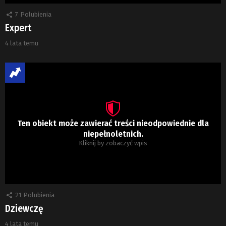
7
Polubienia
Expert
4 lata temu
Ten obiekt może zawierać treści nieodpowiednie dla
niepełnoletnich.
Kliknij by zobaczyć wpis
21
Polubienia
Dziewczę
4 lata temu