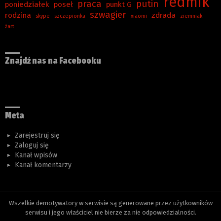
redmik
praca
putin
poniedziałek
poseł
punkt G
szwagier
rodzina
zdrada
skype
szczepionka
xiaomi
ziemniak
żart
Znajdź nas na Facebooku
Meta
Zarejestruj się
Zaloguj się
Kanał wpisów
Kanał komentarzy
Wszelkie demotywatory w serwisie są generowane przez użytkowników
serwisu i jego właściciel nie bierze za nie odpowiedzialności.