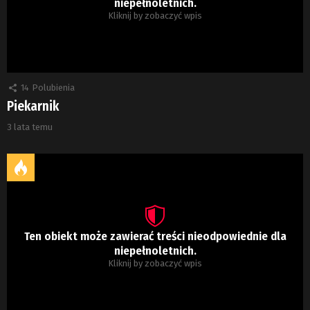
niepełnoletnich.
Kliknij by zobaczyć wpis
14
Polubienia
Piekarnik
3 lata temu
Ten obiekt może zawierać treści nieodpowiednie dla
niepełnoletnich.
Kliknij by zobaczyć wpis