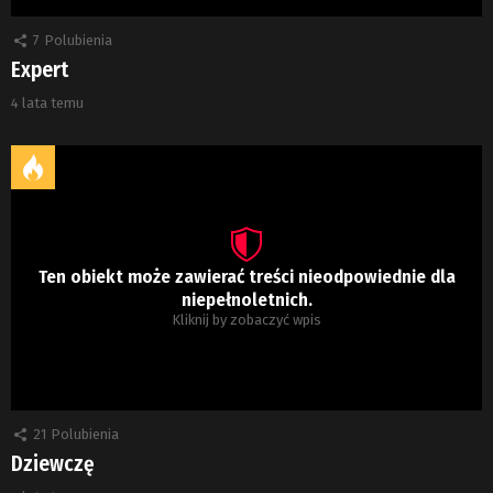
7
Polubienia
Expert
4 lata temu
Ten obiekt może zawierać treści nieodpowiednie dla
niepełnoletnich.
Kliknij by zobaczyć wpis
21
Polubienia
Dziewczę