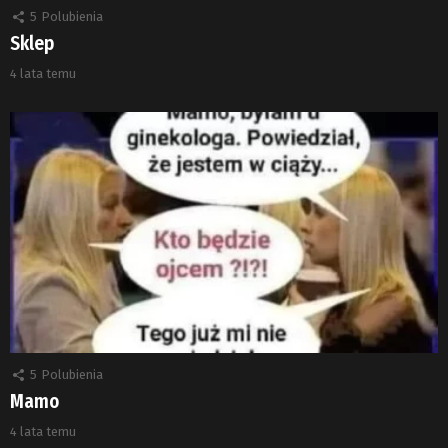
5
Polubienia
Sklep
4 lata temu
5
Polubienia
Mamo
4 lata temu