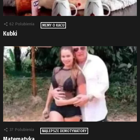
62
Polubienia
MEMY O KACU
Kubki
37
Polubienia
NAJLEPSZE DEMOTYWATORY
Matematyka