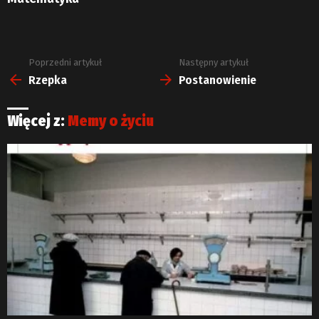
Poprzedni artykuł
Następny artykuł
Zobacz
więcej
Rzepka
Postanowienie
Więcej z:
Memy o życiu