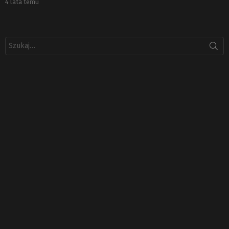
4 lata temu
Szukaj: