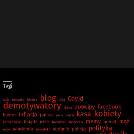
Tagi
blog
Covid
aids
beemka
biedra
cola
demotywatory
dowcipy
facebook
dieta
kobiety
kasa
inflacja
humor
janusz
jasiu
kartki
memy
mąż
ksiądz
menel
koronawirus
lekarz
lockdown
maseczki
polityka
pandemia
podanie
policja
nasa
paradoks