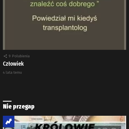
9
Polubienia
Człowiek
4 lata temu
Nie przegap