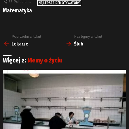
37
Polubienia
NAJLEPSZE DEMOTYWATORY
Matematyka
Poprzedni artykuł
Następny artykuł
Zobacz
więcej
Lekarze
Ślub
Więcej z:
Memy o życiu