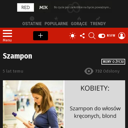
OSTATNIE
POPULARNE
GORĄCE
TRENDY
OBSERWUJ
SZUKAJ
Z
PRZEŁĄCZ
NSFW
NAS
S
SKÓRKĘ
Menu
Szampon
MEMY O ŻYCIU
5 lat temu
732
Odsłony