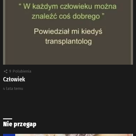
9
Polubienia
Człowiek
4 lata temu
Nie przegap