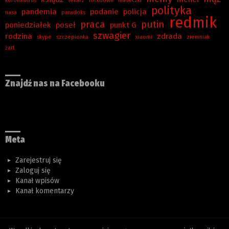
koronawirus
lekarz
lockdown
maseczki
polityka
pandemia
podanie
policja
nasa
paradoks
redmik
praca
putin
poniedziałek
poseł
punkt G
szwagier
rodzina
zdrada
skype
szczepionka
xiaomi
ziemniak
żart
Znajdź nas na Facebooku
Meta
Zarejestruj się
Zaloguj się
Kanał wpisów
Kanał komentarzy