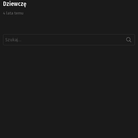
Dziewczę
4 lata temu
Szukaj: