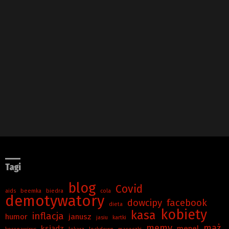
Tagi
blog
Covid
aids
beemka
biedra
cola
demotywatory
dowcipy
facebook
dieta
kobiety
kasa
inflacja
humor
janusz
jasiu
kartki
memy
mąż
ksiądz
menel