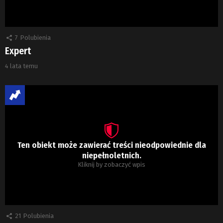
7
Polubienia
Expert
4 lata temu
Ten obiekt może zawierać treści nieodpowiednie dla
niepełnoletnich.
Kliknij by zobaczyć wpis
21
Polubienia