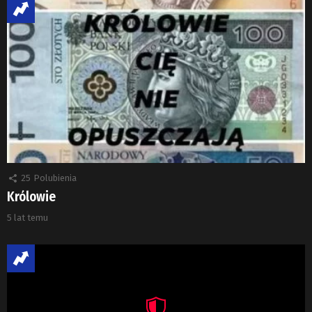
25
Polubienia
Królowie
5 lat temu