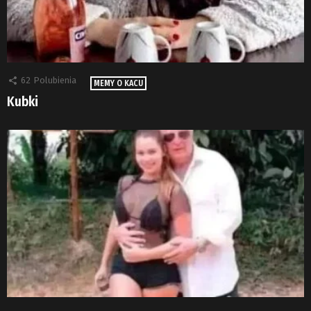
62
Polubienia
MEMY O KACU
Kubki