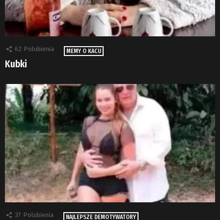
62
Polubienia
MEMY O KACU
Kubki
37
Polubienia
NAJLEPSZE DEMOTYWATORY