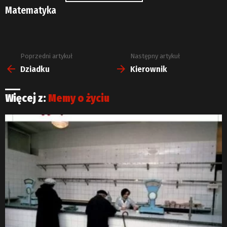
Matematyka
Poprzedni artykuł
Następny artykuł
Zobacz
więcej
Dziadku
Kierownik
Więcej z:
Memy o życiu