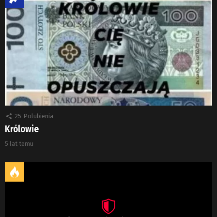
25
Polubienia
Królowie
5 lat temu