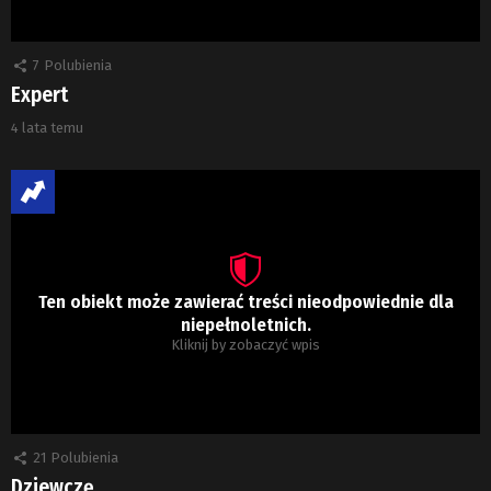
7
Polubienia
Expert
4 lata temu
Ten obiekt może zawierać treści nieodpowiednie dla
niepełnoletnich.
Kliknij by zobaczyć wpis
21
Polubienia
Dziewczę