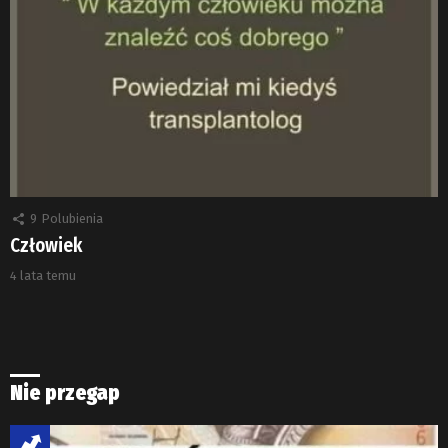
9
Polubienia
Człowiek
4 lata temu
Nie przegap