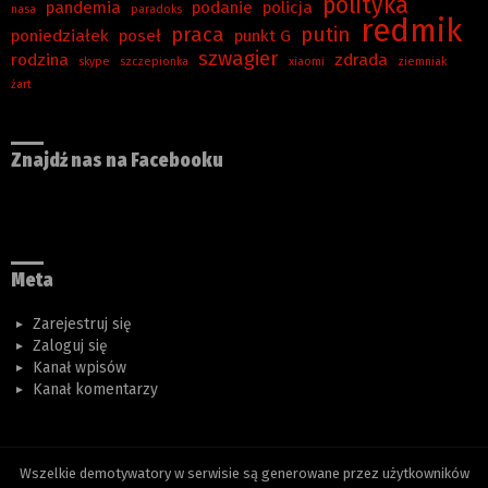
polityka
pandemia
podanie
policja
nasa
paradoks
redmik
praca
putin
poniedziałek
poseł
punkt G
szwagier
rodzina
zdrada
skype
szczepionka
xiaomi
ziemniak
żart
Znajdź nas na Facebooku
Meta
Zarejestruj się
Zaloguj się
Kanał wpisów
Kanał komentarzy
Wszelkie demotywatory w serwisie są generowane przez użytkowników