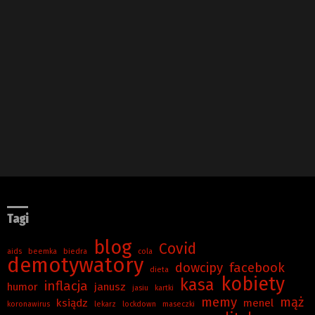
Tagi
blog
Covid
aids
beemka
biedra
cola
demotywatory
dowcipy
facebook
dieta
kobiety
kasa
inflacja
humor
janusz
jasiu
kartki
memy
mąż
ksiądz
menel
koronawirus
lekarz
lockdown
maseczki