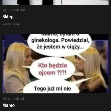
5
Polubienia
Sklep
4 lata temu
5
Polubienia
Mamo