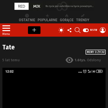
OSTATNIE
POPULARNE
GORĄCE
TRENDY
OBSERWUJ
SZUKAJ
Z
PRZEŁĄCZ
NSFW
NAS
S
SKÓRKĘ
Menu
Tate
MEMY O ŻYCIU
5 lat temu
1.6tys.
Odsłony