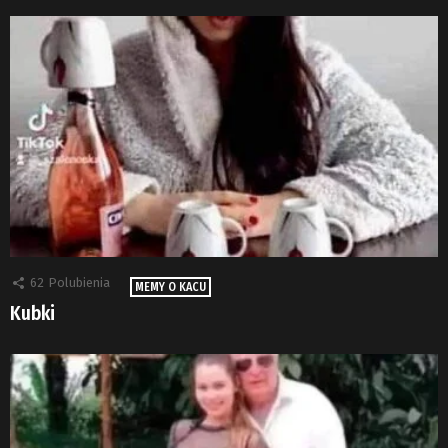
62
Polubienia
MEMY O KACU
Kubki