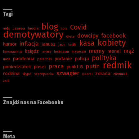
Tagi
blog
Covid
aids
beemka
biedra
cola
demotywatory
dowcipy
facebook
dieta
kobiety
kasa
inflacja
humor
janusz
jasiu
kartki
memy
mąż
ksiądz
menel
koronawirus
lekarz
lockdown
maseczki
polityka
pandemia
podanie
policja
nasa
paradoks
redmik
praca
putin
poniedziałek
poseł
punkt G
szwagier
rodzina
zdrada
skype
szczepionka
xiaomi
ziemniak
żart
Znajdź nas na Facebooku
Meta