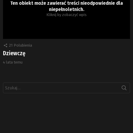
Ten obiekt może zawierać treści nieodpowiednie dla
niepełnoletnich.
Kliknij by zobaczyć wpis
21
Polubienia
Dziewczę
4 lata temu
Szukaj: