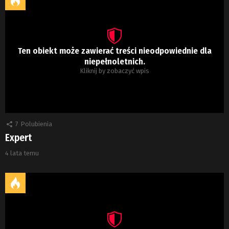
Ten obiekt może zawierać treści nieodpowiednie dla
niepełnoletnich.
Kliknij by zobaczyć wpis
7
Polubienia
Expert
4 lata temu