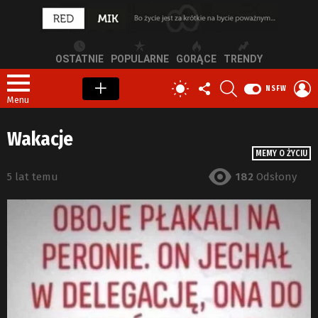
OSTATNIE
POPULARNE
GORĄCE
TRENDY
OBSERWUJ
SZUKAJ
Z
PRZEŁĄCZ
NSFW
NAS
S
SKÓRKĘ
Menu
Wakacje
MEMY O ŻYCIU
5 lat temu
182
Odsłony