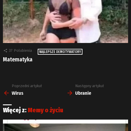
37
Polubienia
NAJLEPSZE DEMOTYWATORY
Matematyka
Poprzedni artykuł
Następny artykuł
Zobacz
więcej
Wirus
Ubranie
Więcej z:
Memy o życiu