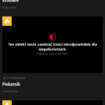
Królowie
5 lat temu
Ten obiekt może zawierać treści nieodpowiednie dla
niepełnoletnich.
Kliknij by zobaczyć wpis
14
Polubienia
Piekarnik
3 lata temu