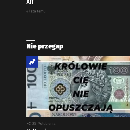
Alf
4 lata temu
Nie przegap
25
Polubienia