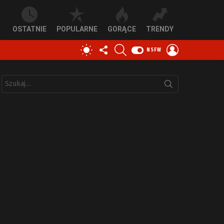
OSTATNIE
POPULARNE
GORĄCE
TRENDY
OBSERWUJ
SZUKAJ
ZALOGUJ
PRZEŁĄCZ
NSFW
NAS
SIĘ
SKÓRKĘ
Szukaj: