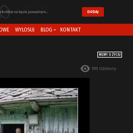
DODAJ
OWE
WYLOSUJ
BLOG
KONTAKT
MEMY O ŻYCIU
111
Odsłony