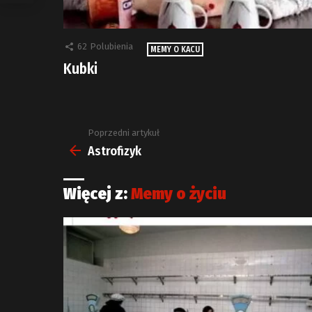
62
Polubienia
MEMY O KACU
Kubki
Poprzedni artykuł
Zobacz
więcej
Astrofizyk
Więcej z:
Memy o życiu