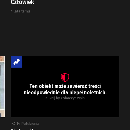
Człowiek
4 lata temu
Ten obiekt może zawierać treści
nieodpowiednie dla niepełnoletnich.
Kliknij by zobaczyć wpis
14
Polubienia