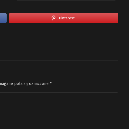
Pinterest
agane pola są oznaczone
*