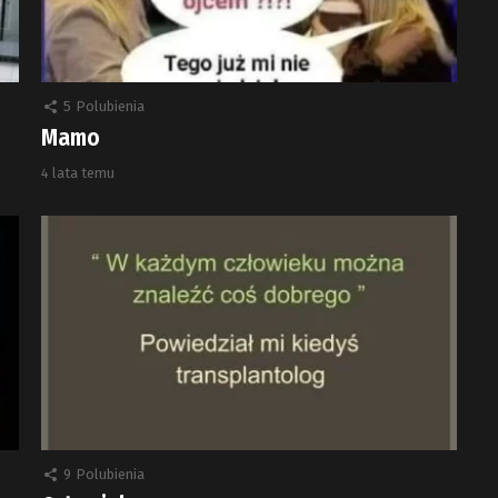
5
Polubienia
Mamo
4 lata temu
9
Polubienia