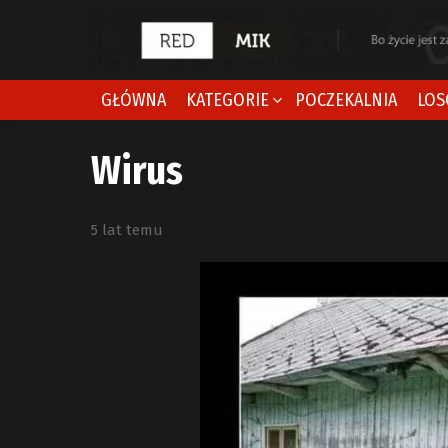
GŁÓWNA
KATEGORIE
POCZEKALNIA
LOS
Wirus
5 lat temu