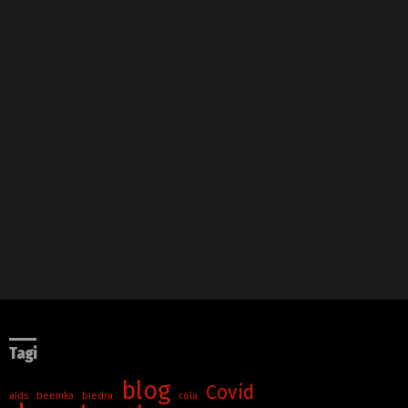
Tagi
blog
Covid
aids
beemka
biedra
cola