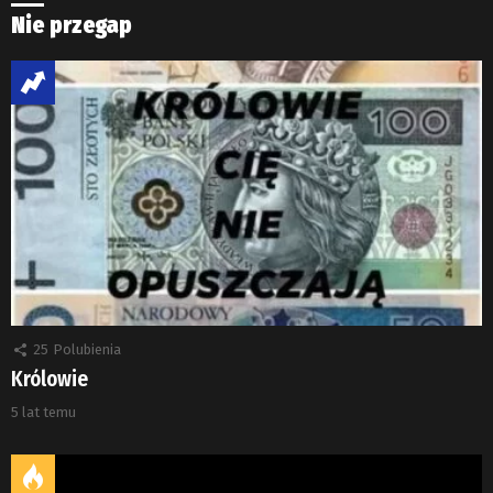
Nie przegap
25
Polubienia
Królowie
5 lat temu