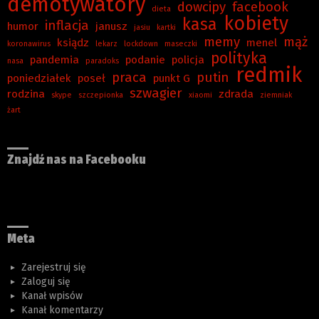
demotywatory
dowcipy
facebook
dieta
kobiety
kasa
inflacja
humor
janusz
jasiu
kartki
memy
mąż
ksiądz
menel
koronawirus
lekarz
lockdown
maseczki
polityka
pandemia
podanie
policja
nasa
paradoks
redmik
praca
putin
poniedziałek
poseł
punkt G
szwagier
rodzina
zdrada
skype
szczepionka
xiaomi
ziemniak
żart
Znajdź nas na Facebooku
Meta
Zarejestruj się
Zaloguj się
Kanał wpisów
Kanał komentarzy