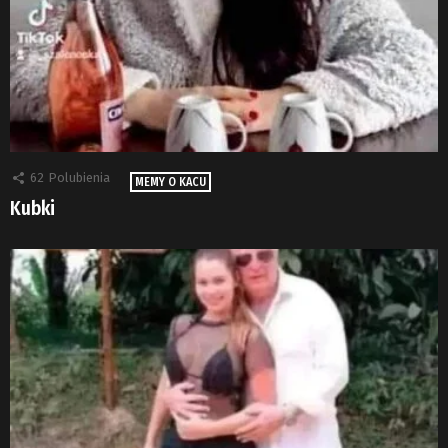
62
Polubienia
MEMY O KACU
Kubki