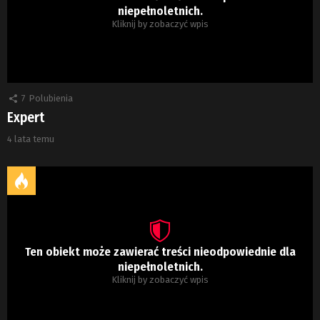
niepełnoletnich.
Kliknij by zobaczyć wpis
7
Polubienia
Expert
4 lata temu
Ten obiekt może zawierać treści nieodpowiednie dla
niepełnoletnich.
Kliknij by zobaczyć wpis