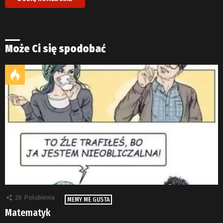
Może Ci się spodobać
26
Polubienia
MEMY ME GUSTA
Matematyk