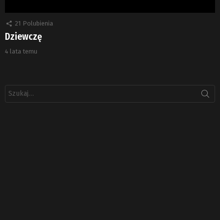
21
Polubienia
Dziewczę
4 lata temu
Szukaj: