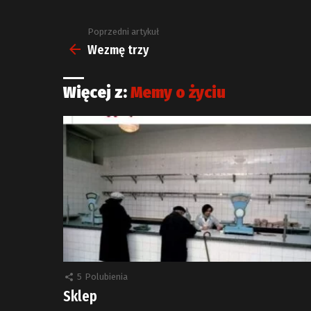
Poprzedni artykuł
Zobacz
więcej
Wezmę trzy
Więcej z:
Memy o życiu
5
Polubienia
Sklep