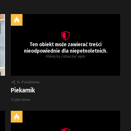
Ten obiekt może zawierać treści
nieodpowiednie dla niepełnoletnich.
Kliknij by zobaczyć wpis
14
Polubienia
Piekarnik
3 lata temu