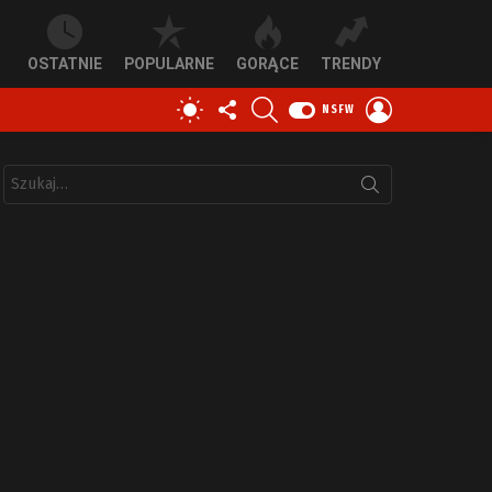
OSTATNIE
POPULARNE
GORĄCE
TRENDY
OBSERWUJ
SZUKAJ
ZALOGUJ
PRZEŁĄCZ
NSFW
NAS
SIĘ
SKÓRKĘ
Szukaj: