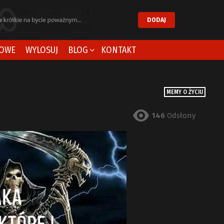
DODAJ
OWE
WYLOSUJ
BLOG
KONTAKT
MEMY O ŻYCIU
146
Odsłony