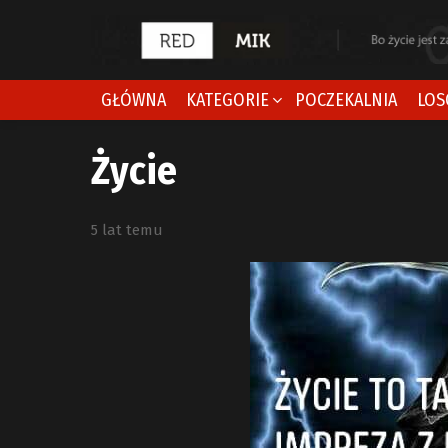
GŁÓWNA
KATEGORIE
POCZEKALNIA
LOS
Życie
5 lat temu