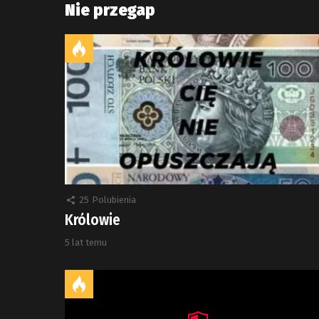
Nie przegap
25
Polubienia
Królowie
5 lat temu