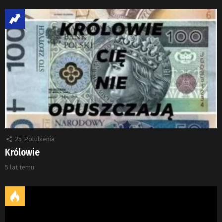
25
Polubienia
Królowie
5 lat temu