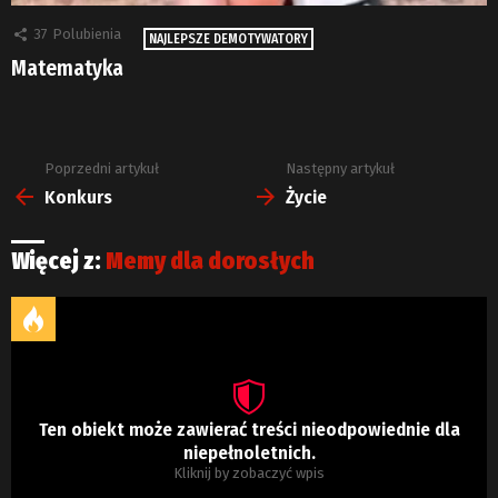
37
Polubienia
NAJLEPSZE DEMOTYWATORY
Matematyka
Poprzedni artykuł
Następny artykuł
Zobacz
więcej
Konkurs
Życie
Więcej z:
Memy dla dorosłych
Ten obiekt może zawierać treści nieodpowiednie dla
niepełnoletnich.
Kliknij by zobaczyć wpis