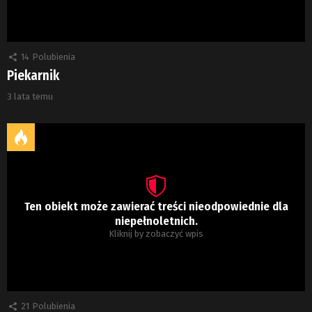
14
Polubienia
Piekarnik
3 lata temu
Ten obiekt może zawierać treści nieodpowiednie dla
niepełnoletnich.
Kliknij by zobaczyć wpis
21
Polubienia