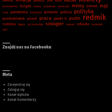
humor
janusz
jasiu
kartki
memy
mąż
ksiądz
menel
koronawirus
lekarz
lockdown
maseczki
polityka
pandemia
podanie
policja
nasa
paradoks
redmik
praca
putin
poniedziałek
poseł
punkt G
szwagier
rodzina
zdrada
skype
szczepionka
xiaomi
ziemniak
żart
Znajdź nas na Facebooku
Meta
Zarejestruj się
Zaloguj się
Kanał wpisów
Kanał komentarzy