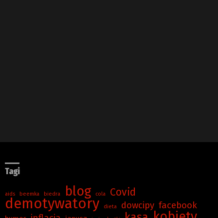
Tagi
blog
Covid
aids
beemka
biedra
cola
demotywatory
dowcipy
facebook
dieta
kobiety
kasa
inflacja