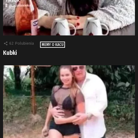
62
Polubienia
MEMY O KACU
Kubki