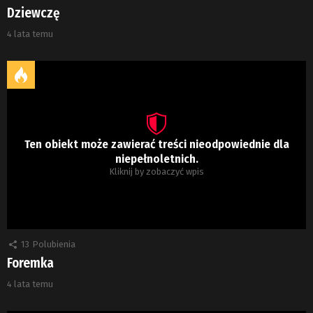
Dziewczę
4 lata temu
Ten obiekt może zawierać treści nieodpowiednie dla
niepełnoletnich.
Kliknij by zobaczyć wpis
13
Polubienia
Foremka
4 lata temu