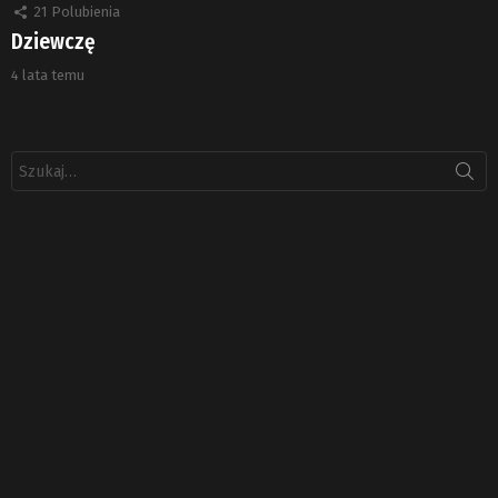
21
Polubienia
Dziewczę
4 lata temu
Szukaj: