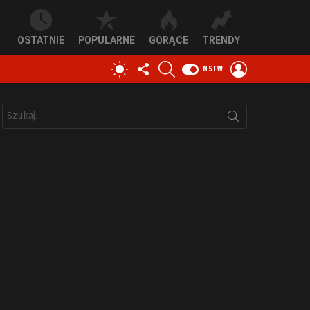
OSTATNIE
POPULARNE
GORĄCE
TRENDY
OBSERWUJ
SZUKAJ
ZALOGUJ
PRZEŁĄCZ
NSFW
NAS
SIĘ
SKÓRKĘ
Szukaj: