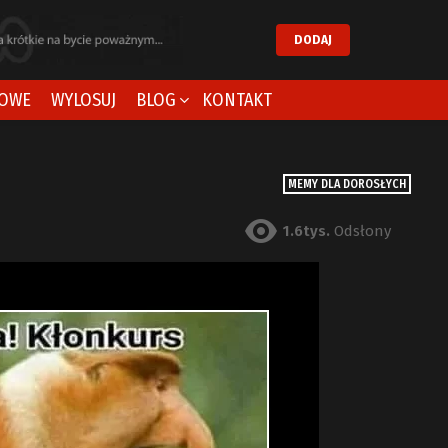
DODAJ
OWE
WYLOSUJ
BLOG
KONTAKT
MEMY DLA DOROSŁYCH
1.6tys.
Odsłony