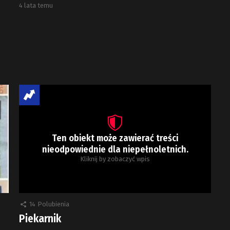
4 lata temu
Ten obiekt może zawierać treści
nieodpowiednie dla niepełnoletnich.
Kliknij by zobaczyć wpis
14
Polubienia
Piekarnik