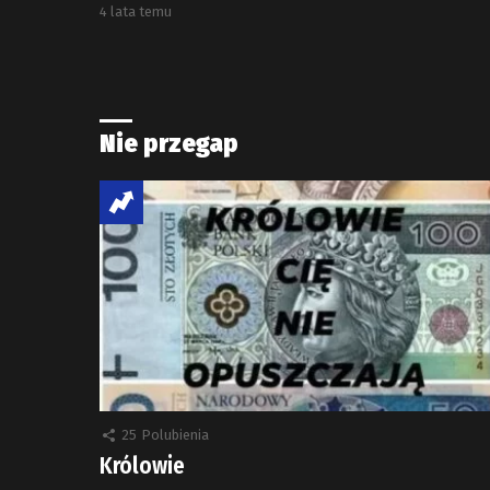
4 lata temu
Nie przegap
25
Polubienia
Królowie