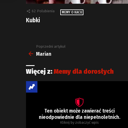
62
Polubienia
MEMY O KACU
Kubki
Poprzedni artykuł
Zobacz
więcej
Marian
Więcej z:
Memy dla dorosłych
Ten obiekt może zawierać treści
nieodpowiednie dla niepełnoletnich.
Kliknij by zobaczyć wpis