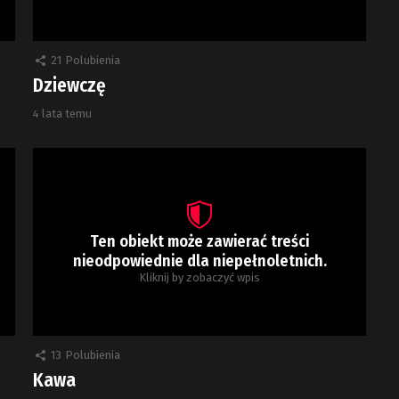
21
Polubienia
Dziewczę
4 lata temu
Ten obiekt może zawierać treści
nieodpowiednie dla niepełnoletnich.
Kliknij by zobaczyć wpis
13
Polubienia
Kawa