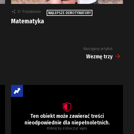
37
Polubienia
NAJLEPSZE DEMOTYWATORY
Matematyka
Następny artykuł
Wezmę trzy
Ten obiekt może zawierać treści
nieodpowiednie dla niepełnoletnich.
Kliknij by zobaczyć wpis