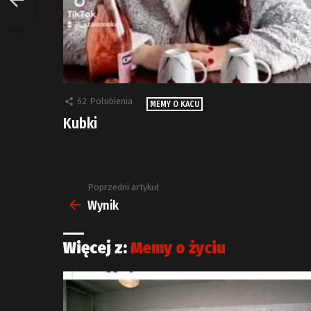
62
Polubienia
MEMY O KACU
Kubki
Poprzedni artykuł
Zobacz
więcej
Wynik
Więcej z:
Memy o życiu