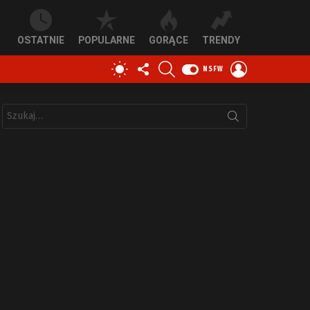
OSTATNIE
POPULARNE
GORĄCE
TRENDY
OBSERWUJ
SZUKAJ
ZALOGUJ
PRZEŁĄCZ
NSFW
NAS
SIĘ
SKÓRKĘ
Szukaj: