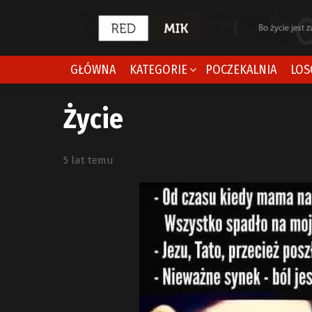
GŁÓWNA
KATEGORIE
POCZEKALNIA
LOS
Życie
5 lat temu