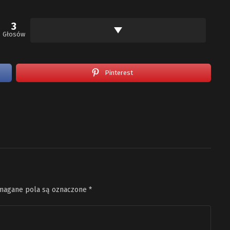
3
Głosów
Pinterest
agane pola są oznaczone
*