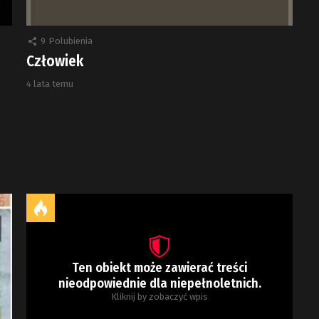
9
Polubienia
Człowiek
4 lata temu
Ten obiekt może zawierać treści
nieodpowiednie dla niepełnoletnich.
Kliknij by zobaczyć wpis