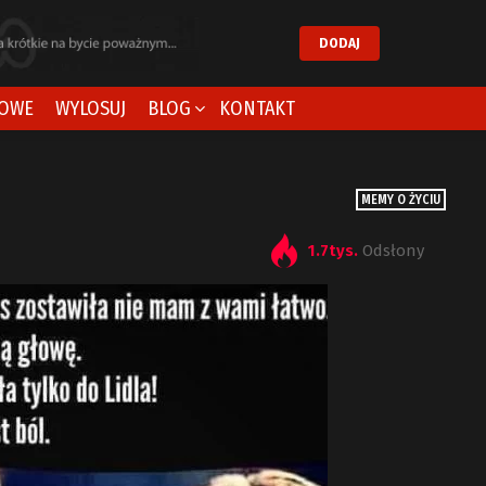
DODAJ
OWE
WYLOSUJ
BLOG
KONTAKT
MEMY O ŻYCIU
1.7tys.
Odsłony